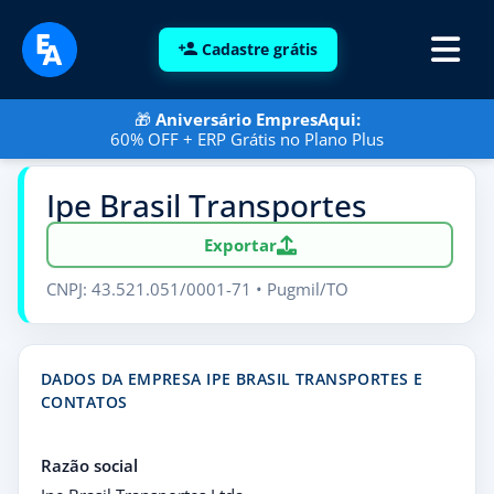
Cadastre grátis
🎁
Aniversário EmpresAqui:
60% OFF + ERP Grátis no Plano Plus
Ipe Brasil Transportes
Exportar
CNPJ: 43.521.051/0001-71 • Pugmil/TO
DADOS DA EMPRESA IPE BRASIL TRANSPORTES E
CONTATOS
Razão social