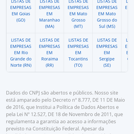
LISTAS DE
LISTAS DE
LISTAS DE
LISTAS DE
LIS
EMPRESAS
EMPRESAS
EMPRESAS
EMPRESAS
EMP
EM Goias
EM
EM Mato
EM Mato
EM
(GO)
Maranhao
Grosso
Grosso do
(
(MA)
(MT)
Sul (MS)
LISTAS DE
LISTAS DE
LISTAS DE
LISTAS DE
LIS
EMPRESAS
EMPRESAS
EMPRESAS
EMPRESAS
EMP
EM Rio
EM
EM
EM
EM 
Grande do
Roraima
Tocantins
Sergipe
Cat
Norte (RN)
(RR)
(TO)
(SE)
(
Dados do CNPJ são abertos e públicos. Nosso site
está amparado pelo Decreto nº 8.777, DE 11 DE Maio
de 2016, que Institui a Política de Dados Abertos e
pela Lei Nº 12.527, DE 18 de Novembro de 2011, que
regulamenta a garantia ao acesso a informações
previsto na Constituição Federal. Apesar da