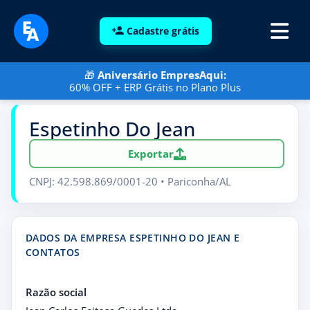
Cadastre grátis
🎁
Aniversário EmpresAqui:
60% OFF + ERP Grátis no Plano Plus
Espetinho Do Jean
Exportar
CNPJ: 42.598.869/0001-20 • Pariconha/AL
DADOS DA EMPRESA ESPETINHO DO JEAN E
CONTATOS
Razão social