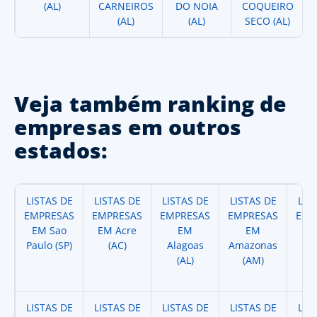
(AL)
CARNEIROS
DO NOIA
COQUEIRO
(AL)
(AL)
SECO (AL)
Veja também ranking de
empresas em outros
estados:
LISTAS DE
LISTAS DE
LISTAS DE
LISTAS DE
LIS
EMPRESAS
EMPRESAS
EMPRESAS
EMPRESAS
EMP
EM Sao
EM Acre
EM
EM
Paulo (SP)
(AC)
Alagoas
Amazonas
A
(AL)
(AM)
(
LISTAS DE
LISTAS DE
LISTAS DE
LISTAS DE
LIS