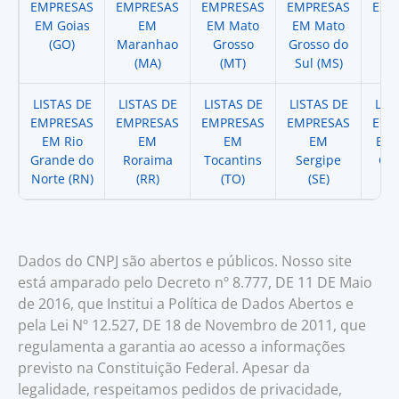
EMPRESAS
EMPRESAS
EMPRESAS
EMPRESAS
EMP
EM Goias
EM
EM Mato
EM Mato
EM
(GO)
Maranhao
Grosso
Grosso do
(
(MA)
(MT)
Sul (MS)
LISTAS DE
LISTAS DE
LISTAS DE
LISTAS DE
LIS
EMPRESAS
EMPRESAS
EMPRESAS
EMPRESAS
EMP
EM Rio
EM
EM
EM
EM 
Grande do
Roraima
Tocantins
Sergipe
Cat
Norte (RN)
(RR)
(TO)
(SE)
(
Dados do CNPJ são abertos e públicos. Nosso site
está amparado pelo Decreto nº 8.777, DE 11 DE Maio
de 2016, que Institui a Política de Dados Abertos e
pela Lei Nº 12.527, DE 18 de Novembro de 2011, que
regulamenta a garantia ao acesso a informações
previsto na Constituição Federal. Apesar da
legalidade, respeitamos pedidos de privacidade,