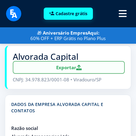
Cadastre grátis
🎁
Aniversário EmpresAqui:
60% OFF + ERP Grátis no Plano Plus
Alvorada Capital
Exportar
CNPJ: 34.978.823/0001-08 • Viradouro/SP
DADOS DA EMPRESA ALVORADA CAPITAL E
CONTATOS
Razão social