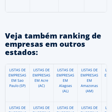
Veja também ranking de
empresas em outros
estados:
LISTAS DE
LISTAS DE
LISTAS DE
LISTAS DE
LIS
EMPRESAS
EMPRESAS
EMPRESAS
EMPRESAS
EMP
EM Sao
EM Acre
EM
EM
Paulo (SP)
(AC)
Alagoas
Amazonas
A
(AL)
(AM)
(
LISTAS DE
LISTAS DE
LISTAS DE
LISTAS DE
LIS