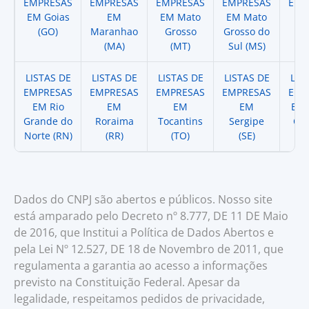
EMPRESAS
EMPRESAS
EMPRESAS
EMPRESAS
EMP
EM Goias
EM
EM Mato
EM Mato
EM
(GO)
Maranhao
Grosso
Grosso do
(
(MA)
(MT)
Sul (MS)
LISTAS DE
LISTAS DE
LISTAS DE
LISTAS DE
LIS
EMPRESAS
EMPRESAS
EMPRESAS
EMPRESAS
EMP
EM Rio
EM
EM
EM
EM 
Grande do
Roraima
Tocantins
Sergipe
Cat
Norte (RN)
(RR)
(TO)
(SE)
(
Dados do CNPJ são abertos e públicos. Nosso site
está amparado pelo Decreto nº 8.777, DE 11 DE Maio
de 2016, que Institui a Política de Dados Abertos e
pela Lei Nº 12.527, DE 18 de Novembro de 2011, que
regulamenta a garantia ao acesso a informações
previsto na Constituição Federal. Apesar da
legalidade, respeitamos pedidos de privacidade,