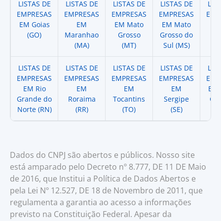
LISTAS DE
LISTAS DE
LISTAS DE
LISTAS DE
LIS
EMPRESAS
EMPRESAS
EMPRESAS
EMPRESAS
EMP
EM Goias
EM
EM Mato
EM Mato
EM
(GO)
Maranhao
Grosso
Grosso do
(
(MA)
(MT)
Sul (MS)
LISTAS DE
LISTAS DE
LISTAS DE
LISTAS DE
LIS
EMPRESAS
EMPRESAS
EMPRESAS
EMPRESAS
EMP
EM Rio
EM
EM
EM
EM 
Grande do
Roraima
Tocantins
Sergipe
Cat
Norte (RN)
(RR)
(TO)
(SE)
(
Dados do CNPJ são abertos e públicos. Nosso site
está amparado pelo Decreto nº 8.777, DE 11 DE Maio
de 2016, que Institui a Política de Dados Abertos e
pela Lei Nº 12.527, DE 18 de Novembro de 2011, que
regulamenta a garantia ao acesso a informações
previsto na Constituição Federal. Apesar da