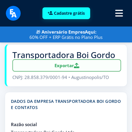
Cadastre grátis
🎁
Aniversário EmpresAqui:
60% OFF + ERP Grátis no Plano Plus
Transportadora Boi Gordo
Exportar
CNPJ: 28.858.379/0001-94 • Augustinopolis/TO
DADOS DA EMPRESA TRANSPORTADORA BOI GORDO
E CONTATOS
Razão social