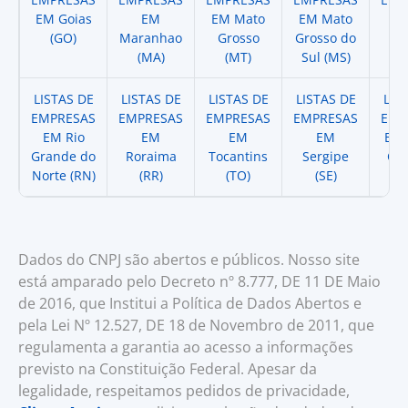
EM Goias
EM
EM Mato
EM Mato
EM
(GO)
Maranhao
Grosso
Grosso do
(
(MA)
(MT)
Sul (MS)
LISTAS DE
LISTAS DE
LISTAS DE
LISTAS DE
LIS
EMPRESAS
EMPRESAS
EMPRESAS
EMPRESAS
EMP
EM Rio
EM
EM
EM
EM 
Grande do
Roraima
Tocantins
Sergipe
Cat
Norte (RN)
(RR)
(TO)
(SE)
(
Dados do CNPJ são abertos e públicos. Nosso site
está amparado pelo Decreto nº 8.777, DE 11 DE Maio
de 2016, que Institui a Política de Dados Abertos e
pela Lei Nº 12.527, DE 18 de Novembro de 2011, que
regulamenta a garantia ao acesso a informações
previsto na Constituição Federal. Apesar da
legalidade, respeitamos pedidos de privacidade,