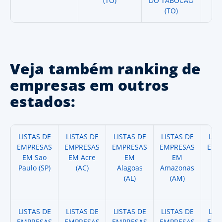
(TO)
DO TABOCAO
(TO)
Veja também ranking de
empresas em outros
estados:
LISTAS DE
LISTAS DE
LISTAS DE
LISTAS DE
LIS
EMPRESAS
EMPRESAS
EMPRESAS
EMPRESAS
EMP
EM Sao
EM Acre
EM
EM
Paulo (SP)
(AC)
Alagoas
Amazonas
A
(AL)
(AM)
(
LISTAS DE
LISTAS DE
LISTAS DE
LISTAS DE
LIS
EMPRESAS
EMPRESAS
EMPRESAS
EMPRESAS
EMP