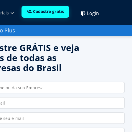
Cadastre grátis
Login
riais
o Plus
stre GRÁTIS e veja
s de todas as
esas do Brasil