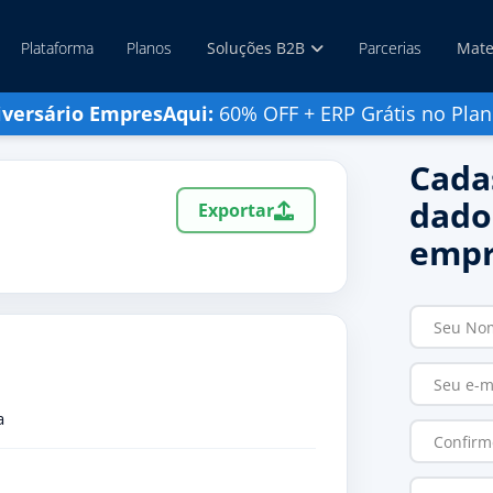
Plataforma
Planos
Soluções B2B
Parcerias
Mate
iversário EmpresAqui:
60% OFF + ERP Grátis no Plan
Cada
dado
Exportar
empr
a