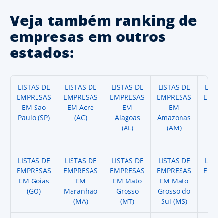
Veja também ranking de
empresas em outros
estados:
LISTAS DE
LISTAS DE
LISTAS DE
LISTAS DE
LIS
EMPRESAS
EMPRESAS
EMPRESAS
EMPRESAS
EMP
EM Sao
EM Acre
EM
EM
Paulo (SP)
(AC)
Alagoas
Amazonas
A
(AL)
(AM)
(
LISTAS DE
LISTAS DE
LISTAS DE
LISTAS DE
LIS
EMPRESAS
EMPRESAS
EMPRESAS
EMPRESAS
EMP
EM Goias
EM
EM Mato
EM Mato
EM
(GO)
Maranhao
Grosso
Grosso do
(
(MA)
(MT)
Sul (MS)