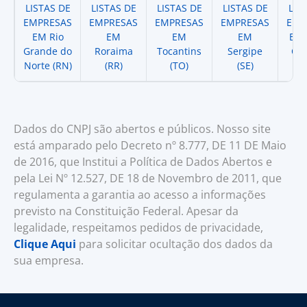
LISTAS DE
LISTAS DE
LISTAS DE
LISTAS DE
LIS
EMPRESAS
EMPRESAS
EMPRESAS
EMPRESAS
EMP
EM Rio
EM
EM
EM
EM 
Grande do
Roraima
Tocantins
Sergipe
Cat
Norte (RN)
(RR)
(TO)
(SE)
(
Dados do CNPJ são abertos e públicos. Nosso site
está amparado pelo Decreto nº 8.777, DE 11 DE Maio
de 2016, que Institui a Política de Dados Abertos e
pela Lei Nº 12.527, DE 18 de Novembro de 2011, que
regulamenta a garantia ao acesso a informações
previsto na Constituição Federal. Apesar da
legalidade, respeitamos pedidos de privacidade,
Clique Aqui
para solicitar ocultação dos dados da
sua empresa.