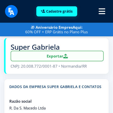
Cadastre grátis
🎁
Aniversário EmpresAqui:
60% OFF + ERP Grátis no Plano Plus
Super Gabriela
Exportar
CNPJ: 20.008.772/0001-87 • Normandia/RR
DADOS DA EMPRESA SUPER GABRIELA E CONTATOS
Razão social
R. Da S. Macedo Ltda