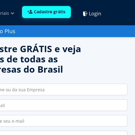
Cadastre grátis
Login
riais
o Plus
stre GRÁTIS e veja
s de todas as
esas do Brasil