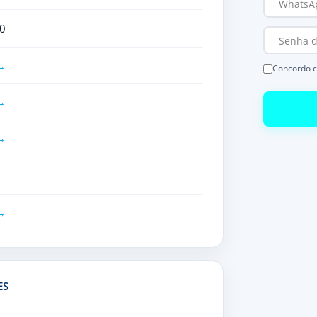
0
Concordo 
ES