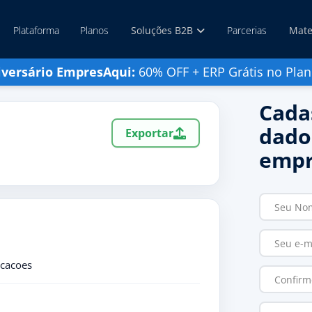
Plataforma
Planos
Soluções B2B
Parcerias
Mate
iversário EmpresAqui:
60% OFF + ERP Grátis no Plan
Cada
dado
Exportar
empr
Locacoes