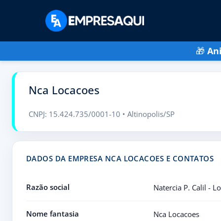
🎁
An
Nca Locacoes
CNPJ: 15.424.735/0001-10 • Altinopolis/SP
DADOS DA EMPRESA NCA LOCACOES E CONTATOS
Razão social
Natercia P. Calil - 
Nome fantasia
Nca Locacoes