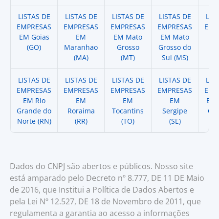
LISTAS DE
LISTAS DE
LISTAS DE
LISTAS DE
LIS
EMPRESAS
EMPRESAS
EMPRESAS
EMPRESAS
EMP
EM Goias
EM
EM Mato
EM Mato
EM
(GO)
Maranhao
Grosso
Grosso do
(
(MA)
(MT)
Sul (MS)
LISTAS DE
LISTAS DE
LISTAS DE
LISTAS DE
LIS
EMPRESAS
EMPRESAS
EMPRESAS
EMPRESAS
EMP
EM Rio
EM
EM
EM
EM 
Grande do
Roraima
Tocantins
Sergipe
Cat
Norte (RN)
(RR)
(TO)
(SE)
(
Dados do CNPJ são abertos e públicos. Nosso site
está amparado pelo Decreto nº 8.777, DE 11 DE Maio
de 2016, que Institui a Política de Dados Abertos e
pela Lei Nº 12.527, DE 18 de Novembro de 2011, que
regulamenta a garantia ao acesso a informações