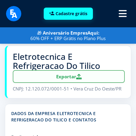
Cadastre grátis
🎁
Aniversário EmpresAqui:
60% OFF + ERP Grátis no Plano Plus
Eletrotecnica E
Refrigeracao Do Tilico
Exportar
CNPJ: 12.120.072/0001-51 • Vera Cruz Do Oeste/PR
DADOS DA EMPRESA ELETROTECNICA E
REFRIGERACAO DO TILICO E CONTATOS