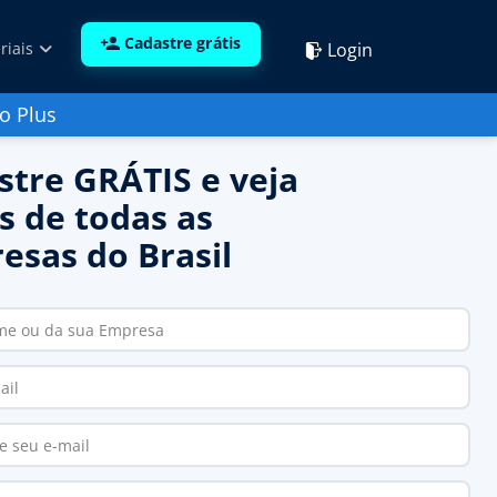
Cadastre grátis
Login
riais
o Plus
stre GRÁTIS e veja
s de todas as
esas do Brasil