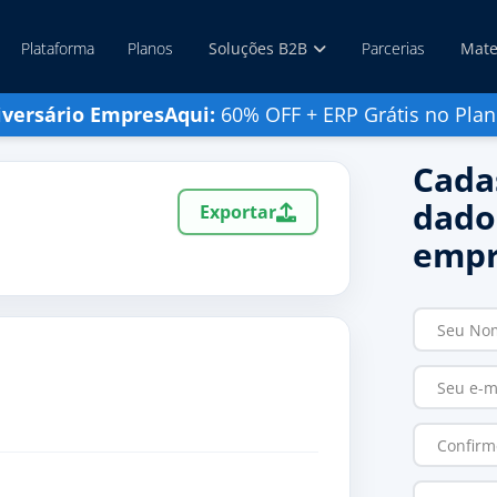
Plataforma
Planos
Soluções B2B
Parcerias
Mate
iversário EmpresAqui:
60% OFF + ERP Grátis no Plan
Cada
dado
Exportar
empr