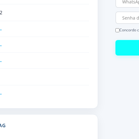
2
Concordo 
AG