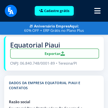
Cadastre grátis
🎁
Aniversário EmpresAqui:
60% OFF + ERP Grátis no Plano Plus
Equatorial Piaui
Exportar
CNPJ: 06.840.748/0001-89 • Teresina/PI
DADOS DA EMPRESA EQUATORIAL PIAUI E
CONTATOS
Razão social