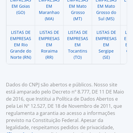
EM Goias
EM
EM Mato
EM Mato
EM
(GO)
Maranhao
Grosso
Grosso do
(
(MA)
(MT)
Sul (MS)
LISTAS DE
LISTAS DE
LISTAS DE
LISTAS DE
LIS
EMPRESAS
EMPRESAS
EMPRESAS
EMPRESAS
EMP
EM Rio
EM
EM
EM
EM 
Grande do
Roraima
Tocantins
Sergipe
Cat
Norte (RN)
(RR)
(TO)
(SE)
(
Dados do CNPJ são abertos e públicos. Nosso site
está amparado pelo Decreto nº 8.777, DE 11 DE Maio
de 2016, que Institui a Política de Dados Abertos e
pela Lei Nº 12.527, DE 18 de Novembro de 2011, que
regulamenta a garantia ao acesso a informações
previsto na Constituição Federal. Apesar da
legalidade, respeitamos pedidos de privacidade,