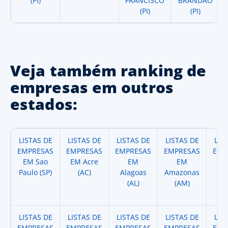
(PI)
FRANCISCO
BRANDAO
(PI)
(PI)
Veja também ranking de
empresas em outros
estados:
LISTAS DE
LISTAS DE
LISTAS DE
LISTAS DE
LIS
EMPRESAS
EMPRESAS
EMPRESAS
EMPRESAS
EMP
EM Sao
EM Acre
EM
EM
Paulo (SP)
(AC)
Alagoas
Amazonas
A
(AL)
(AM)
(
LISTAS DE
LISTAS DE
LISTAS DE
LISTAS DE
LIS
EMPRESAS
EMPRESAS
EMPRESAS
EMPRESAS
EMP