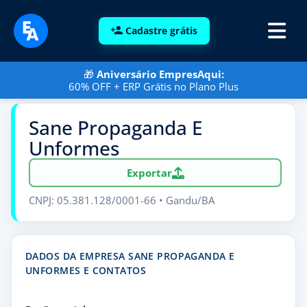
Cadastre grátis
🎁
Aniversário EmpresAqui:
60% OFF + ERP Grátis no Plano Plus
Sane Propaganda E
Unformes
Exportar
CNPJ: 05.381.128/0001-66 • Gandu/BA
DADOS DA EMPRESA SANE PROPAGANDA E
UNFORMES E CONTATOS