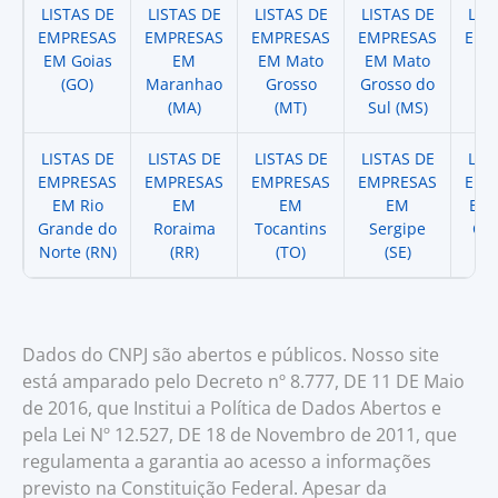
LISTAS DE
LISTAS DE
LISTAS DE
LISTAS DE
LIS
EMPRESAS
EMPRESAS
EMPRESAS
EMPRESAS
EMP
EM Goias
EM
EM Mato
EM Mato
EM
(GO)
Maranhao
Grosso
Grosso do
(
(MA)
(MT)
Sul (MS)
LISTAS DE
LISTAS DE
LISTAS DE
LISTAS DE
LIS
EMPRESAS
EMPRESAS
EMPRESAS
EMPRESAS
EMP
EM Rio
EM
EM
EM
EM 
Grande do
Roraima
Tocantins
Sergipe
Cat
Norte (RN)
(RR)
(TO)
(SE)
(
Dados do CNPJ são abertos e públicos. Nosso site
está amparado pelo Decreto nº 8.777, DE 11 DE Maio
de 2016, que Institui a Política de Dados Abertos e
pela Lei Nº 12.527, DE 18 de Novembro de 2011, que
regulamenta a garantia ao acesso a informações
previsto na Constituição Federal. Apesar da