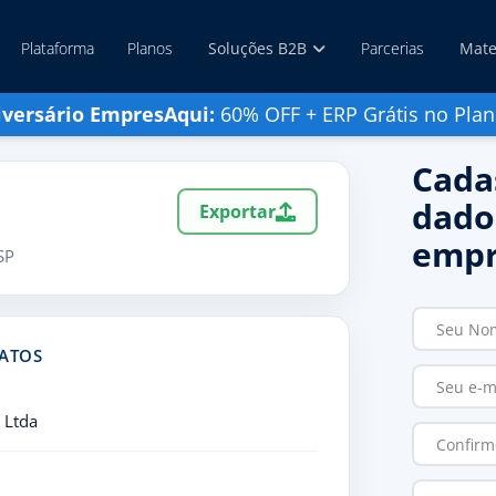
Plataforma
Planos
Soluções B2B
Parcerias
Mate
iversário EmpresAqui:
60% OFF + ERP Grátis no Plan
Cada
dado
Exportar
empr
SP
TATOS
 Ltda