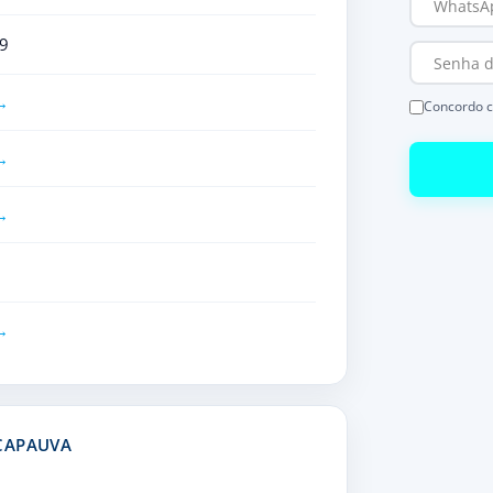
9
Concordo 
CAPAUVA