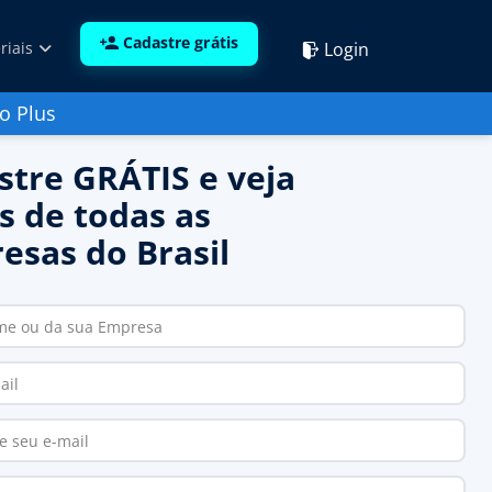
Cadastre grátis
Login
riais
o Plus
stre GRÁTIS e veja
s de todas as
esas do Brasil