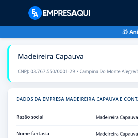
🎁
An
Madeireira Capauva
CNPJ: 03.767.550/0001-29 • Campina Do Monte Alegre/
DADOS DA EMPRESA MADEIREIRA CAPAUVA E CON
Razão social
Madeireira Capauva
Nome fantasia
Madeireira Capauva