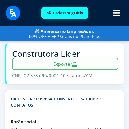
Cadastre grátis
🎁
Aniversário EmpresAqui:
60% OFF + ERP Grátis no Plano Plus
Construtora Lider
Exportar
CNPJ: 02.378.696/0001-10 • Tapaua/AM
DADOS DA EMPRESA CONSTRUTORA LIDER E
CONTATOS
Razão social