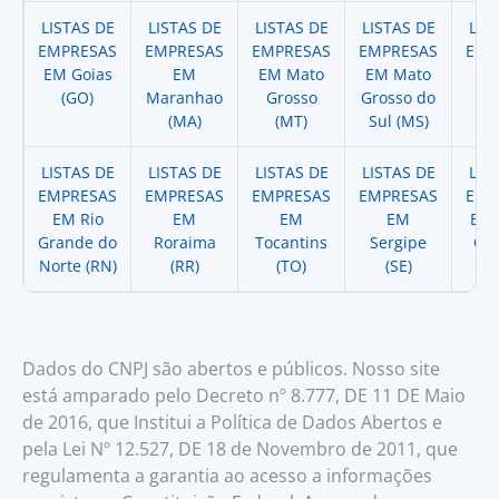
LISTAS DE
LISTAS DE
LISTAS DE
LISTAS DE
LIS
EMPRESAS
EMPRESAS
EMPRESAS
EMPRESAS
EMP
EM Goias
EM
EM Mato
EM Mato
EM
(GO)
Maranhao
Grosso
Grosso do
(
(MA)
(MT)
Sul (MS)
LISTAS DE
LISTAS DE
LISTAS DE
LISTAS DE
LIS
EMPRESAS
EMPRESAS
EMPRESAS
EMPRESAS
EMP
EM Rio
EM
EM
EM
EM 
Grande do
Roraima
Tocantins
Sergipe
Cat
Norte (RN)
(RR)
(TO)
(SE)
(
Dados do CNPJ são abertos e públicos. Nosso site
está amparado pelo Decreto nº 8.777, DE 11 DE Maio
de 2016, que Institui a Política de Dados Abertos e
pela Lei Nº 12.527, DE 18 de Novembro de 2011, que
regulamenta a garantia ao acesso a informações