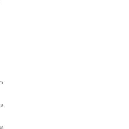
s
um
ma
os,