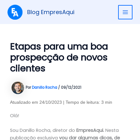
Ir
para
Blog EmpresAqui
MAI
o
conteúdo
ME
Etapas para uma boa
prospecção de novos
clientes
Por
Danillo Rocha
/
09/12/2021
Atualizado em 24/10/2023 | Tempo de leitura: 3 min
Olá!
Sou Danillo Rocha, diretor do
EmpresAqui.
Nesta
publicação exclusiva
vou dar algumas dicas, de