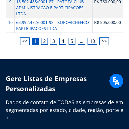
9
18.502.485/0001-87 - PATOTA CLUB
R$ 760.000,00
ADMINISTRACAO E PARTICIPACOES
LTDA
10
63.992.472/0001-98 - KOROVICHENCO
R$ 505.000,00
PARTICIPACOES LTDA
<<
1
2
3
4
5
…
10
>>
Gere Listas de Empresas
Personalizadas
Dados de contato de TODAS as empresas de em
segmentadas por estado, cidade, região, porte e
+