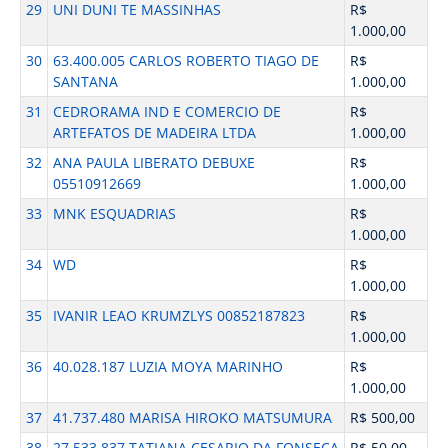
29
UNI DUNI TE MASSINHAS
R$
1.000,00
30
63.400.005 CARLOS ROBERTO TIAGO DE
R$
SANTANA
1.000,00
31
CEDRORAMA IND E COMERCIO DE
R$
ARTEFATOS DE MADEIRA LTDA
1.000,00
32
ANA PAULA LIBERATO DEBUXE
R$
05510912669
1.000,00
33
MNK ESQUADRIAS
R$
1.000,00
34
WD
R$
1.000,00
35
IVANIR LEAO KRUMZLYS 00852187823
R$
1.000,00
36
40.028.187 LUZIA MOYA MARINHO
R$
1.000,00
37
41.737.480 MARISA HIROKO MATSUMURA
R$ 500,00
38
27.533.837 TATIANA CESARIO DA FONSECA
R$ 50,00