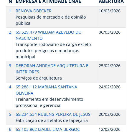
EMPRESA E ATIVIDADE CNAE
ABERTURA
N
1
RENOVA DBECKER
10/03/2026
Pesquisas de mercado e de opinião
pública
2
65.529.479 WILLIAM AZEVEDO DO
06/03/2026
NASCIMENTO
Transporte rodoviário de carga exceto
produtos perigosos e mudanças
municipal
3
DEBORAH ANDRADE ARQUITETURA E
25/02/2026
INTERIORES
Serviços de arquitetura
4
65.288.112 MARIANA SANTANA
24/02/2026
OLIVEIRA
Treinamento em desenvolvimento
profissional e gerencial
5
65.234.534 RUBENS PEREIRA DE JESUS
20/02/2026
Fabricação de artefatos de tapeçaria
6
65.103.862 IZABEL LIMA BERGOC
12/02/2026