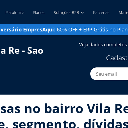
Plataforma
Planos
Soluções B2B
Parcerias
Mate
iversário EmpresAqui:
60% OFF + ERP Grátis no Plan
Veja dados completos 
a Re - Sao
Cadast
as no bairro Vila Re
te, segmento, dívidas