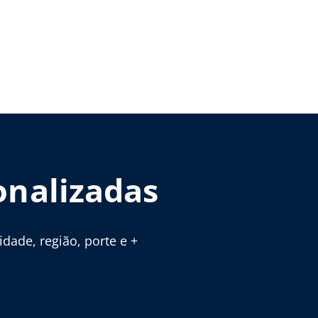
onalizadas
ade, região, porte e +