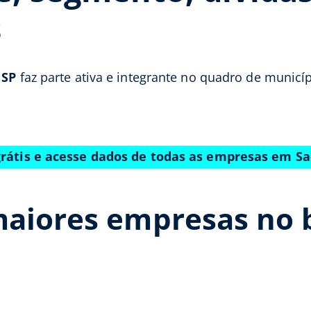
s
 SP
faz parte ativa e integrante no quadro de municí
grátis e acesse dados de todas as empresas em Sa
aiores empresas no b