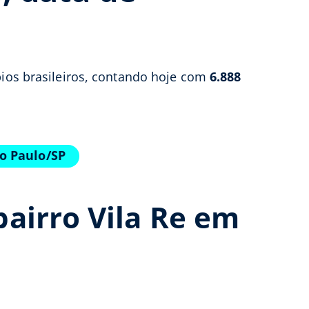
pios brasileiros, contando hoje com
6.888
o Paulo/SP
airro Vila Re em