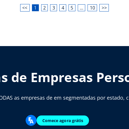
<<
1
2
3
4
5
…
10
>>
as de Empresas Pers
ODAS as empresas de em segmentadas por estado, cid
Comece agora grátis