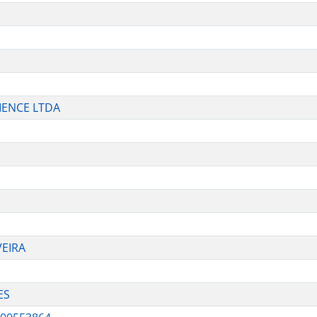
IENCE LTDA
VEIRA
ES