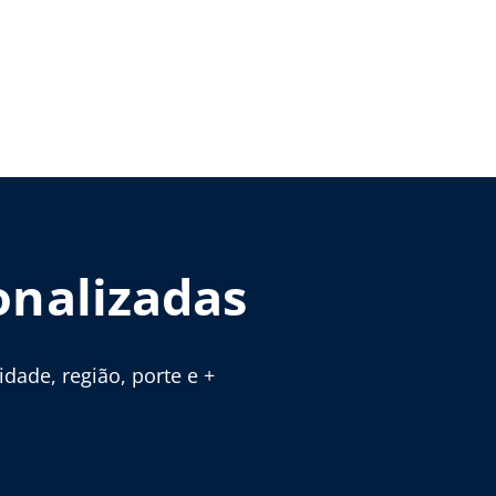
onalizadas
ade, região, porte e +