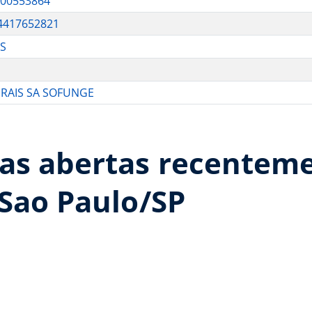
600553864
4417652821
OS
ERAIS SA SOFUNGE
as abertas recenteme
Sao Paulo/SP