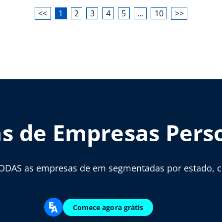
<<
1
2
3
4
5
…
10
>>
as de Empresas Pers
ODAS as empresas de em segmentadas por estado, cid
Comece agora grátis