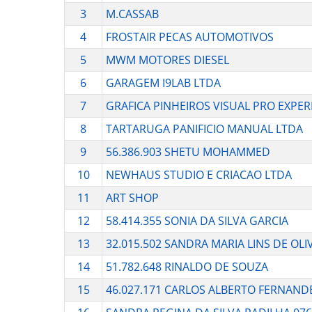
3
M.CASSAB
4
FROSTAIR PECAS AUTOMOTIVOS
5
MWM MOTORES DIESEL
6
GARAGEM I9LAB LTDA
7
GRAFICA PINHEIROS VISUAL PRO EXPER
8
TARTARUGA PANIFICIO MANUAL LTDA
9
56.386.903 SHETU MOHAMMED
10
NEWHAUS STUDIO E CRIACAO LTDA
11
ART SHOP
12
58.414.355 SONIA DA SILVA GARCIA
13
32.015.502 SANDRA MARIA LINS DE OLI
14
51.782.648 RINALDO DE SOUZA
15
46.027.171 CARLOS ALBERTO FERNAND