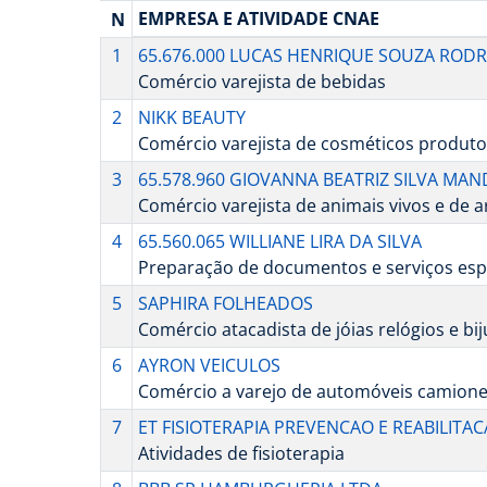
EMPRESA E ATIVIDADE CNAE
N
1
65.676.000 LUCAS HENRIQUE SOUZA ROD
Comércio varejista de bebidas
2
NIKK BEAUTY
Comércio varejista de cosméticos produto
3
65.578.960 GIOVANNA BEATRIZ SILVA MAN
Comércio varejista de animais vivos e de 
4
65.560.065 WILLIANE LIRA DA SILVA
Preparação de documentos e serviços espe
5
SAPHIRA FOLHEADOS
Comércio atacadista de jóias relógios e bi
6
AYRON VEICULOS
Comércio a varejo de automóveis camioneta
7
ET FISIOTERAPIA PREVENCAO E REABILITA
Atividades de fisioterapia