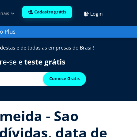
Cadastre grátis
Login
riais
o Plus
destas e de todas as empresas do Brasil!
re-se e
teste grátis
Comece Grátis
lmeida - Sao
dívidas, data de