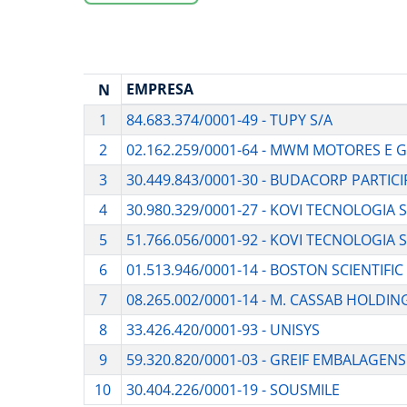
EMPRESA
N
1
84.683.374/0001-49 - TUPY S/A
2
02.162.259/0001-64 - MWM MOTORES E
3
30.449.843/0001-30 - BUDACORP PARTIC
4
30.980.329/0001-27 - KOVI TECNOLOGIA S
5
51.766.056/0001-92 - KOVI TECNOLOGIA 
6
01.513.946/0001-14 - BOSTON SCIENTIFIC
7
08.265.002/0001-14 - M. CASSAB HOLDIN
8
33.426.420/0001-93 - UNISYS
9
59.320.820/0001-03 - GREIF EMBALAGENS
10
30.404.226/0001-19 - SOUSMILE