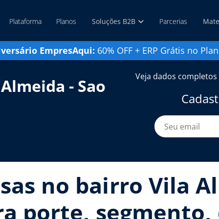
Plataforma
Planos
Soluções B2B
Parcerias
Mate
iversário EmpresAqui:
60% OFF + ERP Grátis no Plan
Veja dados completos 
 Almeida - Sao
Cadast
sas no bairro Vila A
ra porte, segmento, 