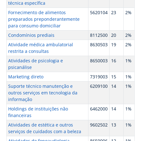
técnica específica
Fornecimento de alimentos
5620104
23
2%
preparados preponderantemente
para consumo domiciliar
Condomínios prediais
8112500
20
2%
Atividade médica ambulatorial
8630503
19
2%
restrita a consultas
Atividades de psicologia e
8650003
16
1%
psicanálise
Marketing direto
7319003
15
1%
Suporte técnico manutenção e
6209100
14
1%
outros serviços em tecnologia da
informação
Holdings de instituições não
6462000
14
1%
financeiras
Atividades de estética e outros
9602502
13
1%
serviços de cuidados com a beleza
Atividades de fonoaudiologia
8650006
12
1%