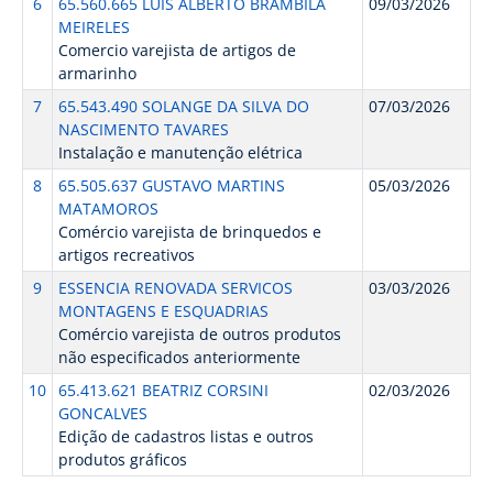
6
65.560.665 LUIS ALBERTO BRAMBILA
09/03/2026
MEIRELES
Comercio varejista de artigos de
armarinho
7
65.543.490 SOLANGE DA SILVA DO
07/03/2026
NASCIMENTO TAVARES
Instalação e manutenção elétrica
8
65.505.637 GUSTAVO MARTINS
05/03/2026
MATAMOROS
Comércio varejista de brinquedos e
artigos recreativos
9
ESSENCIA RENOVADA SERVICOS
03/03/2026
MONTAGENS E ESQUADRIAS
Comércio varejista de outros produtos
não especificados anteriormente
10
65.413.621 BEATRIZ CORSINI
02/03/2026
GONCALVES
Edição de cadastros listas e outros
produtos gráficos