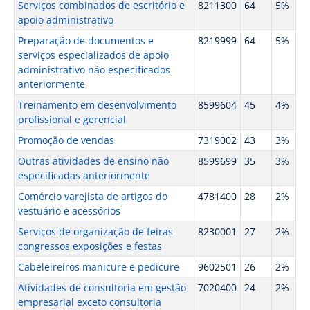
Serviços combinados de escritório e
8211300
64
5%
apoio administrativo
Preparação de documentos e
8219999
64
5%
serviços especializados de apoio
administrativo não especificados
anteriormente
Treinamento em desenvolvimento
8599604
45
4%
profissional e gerencial
Promoção de vendas
7319002
43
3%
Outras atividades de ensino não
8599699
35
3%
especificadas anteriormente
Comércio varejista de artigos do
4781400
28
2%
vestuário e acessórios
Serviços de organização de feiras
8230001
27
2%
congressos exposições e festas
Cabeleireiros manicure e pedicure
9602501
26
2%
Atividades de consultoria em gestão
7020400
24
2%
empresarial exceto consultoria