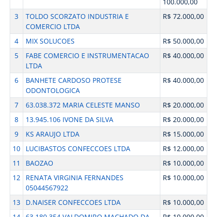
100.000,00
3
TOLDO SCORZATO INDUSTRIA E
R$ 72.000,00
COMERCIO LTDA
4
MIX SOLUCOES
R$ 50.000,00
5
FABE COMERCIO E INSTRUMENTACAO
R$ 40.000,00
LTDA
6
BANHETE CARDOSO PROTESE
R$ 40.000,00
ODONTOLOGICA
7
63.038.372 MARIA CELESTE MANSO
R$ 20.000,00
8
13.945.106 IVONE DA SILVA
R$ 20.000,00
9
KS ARAUJO LTDA
R$ 15.000,00
10
LUCIBASTOS CONFECCOES LTDA
R$ 12.000,00
11
BAOZAO
R$ 10.000,00
12
RENATA VIRGINIA FERNANDES
R$ 10.000,00
05044567922
13
D.NAISER CONFECCOES LTDA
R$ 10.000,00
14
63.180.354 VALDOMIRO MACHADO DA
R$ 10.000,00