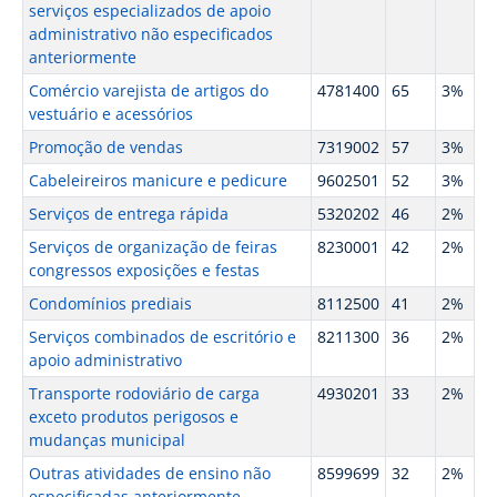
serviços especializados de apoio
administrativo não especificados
anteriormente
Comércio varejista de artigos do
4781400
65
3%
vestuário e acessórios
Promoção de vendas
7319002
57
3%
Cabeleireiros manicure e pedicure
9602501
52
3%
Serviços de entrega rápida
5320202
46
2%
Serviços de organização de feiras
8230001
42
2%
congressos exposições e festas
Condomínios prediais
8112500
41
2%
Serviços combinados de escritório e
8211300
36
2%
apoio administrativo
Transporte rodoviário de carga
4930201
33
2%
exceto produtos perigosos e
mudanças municipal
Outras atividades de ensino não
8599699
32
2%
especificadas anteriormente