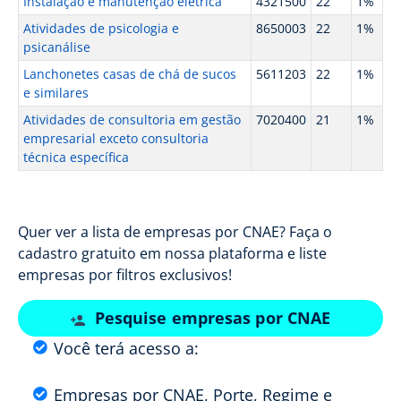
Instalação e manutenção elétrica
4321500
22
1%
Atividades de psicologia e
8650003
22
1%
psicanálise
Lanchonetes casas de chá de sucos
5611203
22
1%
e similares
Atividades de consultoria em gestão
7020400
21
1%
empresarial exceto consultoria
técnica específica
Quer ver a lista de empresas por CNAE? Faça o
cadastro gratuito em nossa plataforma e liste
empresas por filtros exclusivos!
Pesquise empresas por CNAE
Você terá acesso a:
Empresas por CNAE, Porte, Regime e