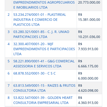
EMPREENDIMENTOS AGROPECUARIOS
20.773.000,00
E IMOBILIARIOS LTDA
2
53.234.274/0001-01 - PLASTIREAL
R$
INDUSTRIA E COMERCIO DE
15.381.000,00
PLASTICOS LTDA
3
03.280.321/0001-85 - C. J. R. UNIAO
R$
PARTICIPACOES LTDA
10.231.036,00
4
32.300.407/0001-20 - MJF
R$
EMPREENDIMENTOS E PARTICIPACOES
7.933.913,00
LTDA
5
58.221.890/0001-41 - G&G COMERCIAL
R$
ASSESSORIA E SERVICOS LTDA
6.666.175,00
6
68.878.552/0001-30 - C S C
R$
6.000.000,00
7
63.813.549/0001-15 - RAIZES & FRUTOS
R$
CONSULTORIA LTDA
4.620.098,00
8
53.822.547/0001-39 - GOLDEN HEART
R$
CONSULTORIA EMPRESARIAL LTDA
4.360.913,00