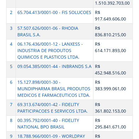
1.510.392.703,00
2
65.704.413/0001-00 - FIS SOLUCOES
R$
917.649.606,00
3
57.507.626/0001-06 - RHODIA
R$
BRASIL S.A.
836.810.215,00
4
06.176.436/0001-12 - LANXESS -
R$
INDUSTRIA DE PRODUTOS
614.171.893,00
QUIMICOS E PLASTICOS LTDA.
5
09.054.385/0001-44 - INBRANDS S.A
R$
452.948.516,00
6
15.127.898/0001-30 -
R$
MUNDIPHARMA BRASIL PRODUTOS
383.999.061,00
MEDICOS E FARMACEUTICOS LTDA.
7
69.313.674/0001-42 - FIDELITY
R$
PARTICIPACOES E SERVICOS LTDA.
361.802.153,00
8
00.395.792/0001-40 - FIDELITY
R$
NATIONAL BPO BRASIL
295.841.671,00
9
18.788.966/0001-09 - WORLDPAY
R$