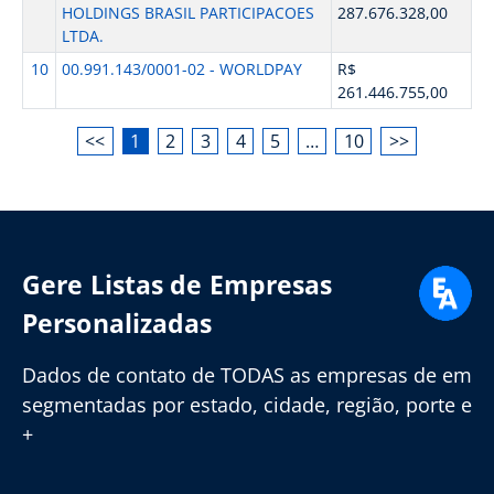
HOLDINGS BRASIL PARTICIPACOES
287.676.328,00
LTDA.
10
00.991.143/0001-02 - WORLDPAY
R$
261.446.755,00
<<
1
2
3
4
5
…
10
>>
Gere Listas de Empresas
Personalizadas
Dados de contato de TODAS as empresas de em
segmentadas por estado, cidade, região, porte e
+