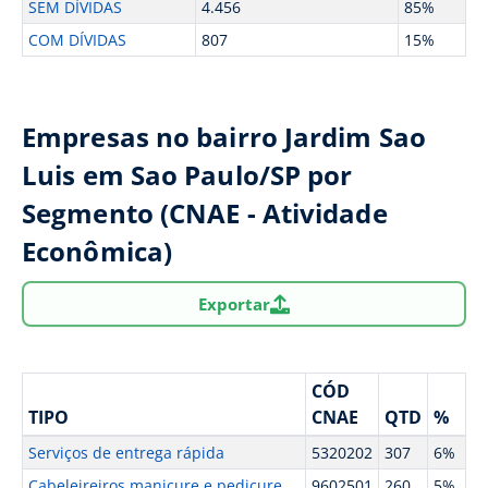
SEM DÍVIDAS
4.456
85%
COM DÍVIDAS
807
15%
Empresas no bairro Jardim Sao
Luis em Sao Paulo/SP por
Segmento (CNAE - Atividade
Econômica)
Exportar
CÓD
TIPO
CNAE
QTD
%
Serviços de entrega rápida
5320202
307
6%
Cabeleireiros manicure e pedicure
9602501
260
5%