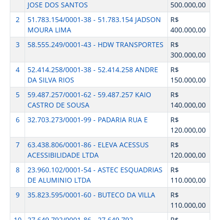
JOSE DOS SANTOS
500.000,00
2
51.783.154/0001-38 - 51.783.154 JADSON
R$
MOURA LIMA
400.000,00
3
58.555.249/0001-43 - HDW TRANSPORTES
R$
300.000,00
4
52.414.258/0001-38 - 52.414.258 ANDRE
R$
DA SILVA RIOS
150.000,00
5
59.487.257/0001-62 - 59.487.257 KAIO
R$
CASTRO DE SOUSA
140.000,00
6
32.703.273/0001-99 - PADARIA RUA E
R$
120.000,00
7
63.438.806/0001-86 - ELEVA ACESSUS
R$
ACESSIBILIDADE LTDA
120.000,00
8
23.960.102/0001-54 - ASTEC ESQUADRIAS
R$
DE ALUMINIO LTDA
110.000,00
9
35.823.595/0001-60 - BUTECO DA VILLA
R$
110.000,00
10
27.649.792/0001-86 - 27.649.792
R$