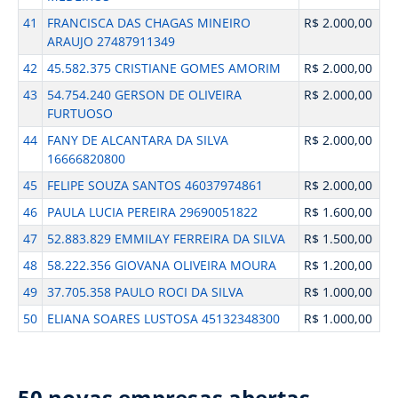
41
FRANCISCA DAS CHAGAS MINEIRO
R$ 2.000,00
ARAUJO 27487911349
42
45.582.375 CRISTIANE GOMES AMORIM
R$ 2.000,00
43
54.754.240 GERSON DE OLIVEIRA
R$ 2.000,00
FURTUOSO
44
FANY DE ALCANTARA DA SILVA
R$ 2.000,00
16666820800
45
FELIPE SOUZA SANTOS 46037974861
R$ 2.000,00
46
PAULA LUCIA PEREIRA 29690051822
R$ 1.600,00
47
52.883.829 EMMILAY FERREIRA DA SILVA
R$ 1.500,00
48
58.222.356 GIOVANA OLIVEIRA MOURA
R$ 1.200,00
49
37.705.358 PAULO ROCI DA SILVA
R$ 1.000,00
50
ELIANA SOARES LUSTOSA 45132348300
R$ 1.000,00
50 novas empresas abertas