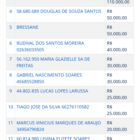
110.000,00
4
58.680.689 DOUGLAS DE SOUZA SANTOS
R$
50.000,00
5
BRESSANE
R$
50.000,00
6
RUDIVAL DOS SANTOS MOREIRA
R$
02636033505
40.000,00
7
56.162.950 MARIA GLAZIELLE SA DE
R$
FREITAS
30.000,00
8
GABRIEL NASCIMENTO SOARES
R$
45685528850
30.000,00
9
44.802.835 LUCAS LOPES LARUSSA
R$
25.000,00
10
TIAGO JOSE DA SILVA 66276110582
R$
25.000,00
11
MARCUS VINICIUS MARQUES DE ARAUJO
R$
34954790824
20.000,00
12
60.814.980 LEVINA ELIZETE SOARES
R$