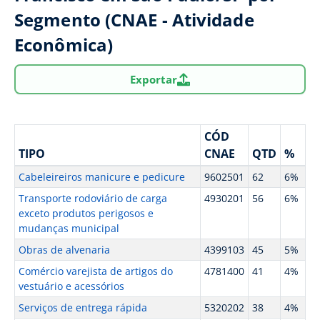
Segmento (CNAE - Atividade
Econômica)
Exportar
CÓD
TIPO
CNAE
QTD
%
Cabeleireiros manicure e pedicure
9602501
62
6%
Transporte rodoviário de carga
4930201
56
6%
exceto produtos perigosos e
mudanças municipal
Obras de alvenaria
4399103
45
5%
Comércio varejista de artigos do
4781400
41
4%
vestuário e acessórios
Serviços de entrega rápida
5320202
38
4%