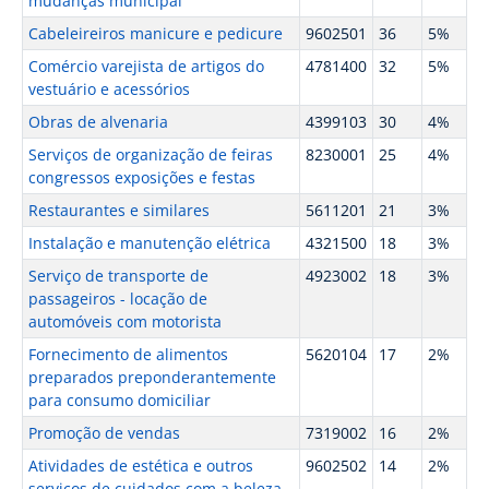
mudanças municipal
Cabeleireiros manicure e pedicure
9602501
36
5%
Comércio varejista de artigos do
4781400
32
5%
vestuário e acessórios
Obras de alvenaria
4399103
30
4%
Serviços de organização de feiras
8230001
25
4%
congressos exposições e festas
Restaurantes e similares
5611201
21
3%
Instalação e manutenção elétrica
4321500
18
3%
Serviço de transporte de
4923002
18
3%
passageiros - locação de
automóveis com motorista
Fornecimento de alimentos
5620104
17
2%
preparados preponderantemente
para consumo domiciliar
Promoção de vendas
7319002
16
2%
Atividades de estética e outros
9602502
14
2%
serviços de cuidados com a beleza