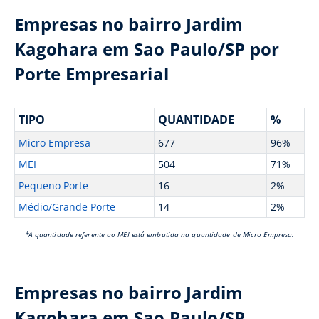
Empresas no bairro Jardim
Kagohara em Sao Paulo/SP por
Porte Empresarial
TIPO
QUANTIDADE
%
Micro Empresa
677
96%
MEI
504
71%
Pequeno Porte
16
2%
Médio/Grande Porte
14
2%
*A quantidade referente ao MEI está embutida na quantidade de Micro Empresa.
Empresas no bairro Jardim
Kagohara em Sao Paulo/SP