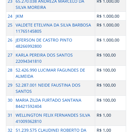
23
65.270.038 ANDREZA MARCELO DA
R$ 1.000,00
SILVA MOREIRA
24
JKM
R$ 1.000,00
25
VALDETE ETELVINA DA SILVA BARBOSA
R$ 1.000,00
11765145805
26
JEFERSON DE CASTRO PINTO
R$ 1.000,00
48266992800
27
KARLA PEREIRA DOS SANTOS
R$ 100,00
22094341810
28
52.426.990 LUCIMAR FAGUNDES DE
R$ 100,00
ALMEIDA
29
52.287.001 NEIDE FAUSTINA DOS
R$ 100,00
SANTOS
30
MARIA ZILDA FURTADO SANTANA
R$ 100,00
84421592404
31
WELLINGTON FELIX FERNANDES SILVA
R$ 1,00
41009362810
32
51.239.575 CLAUDINEI ROBERTO DA
R$ 1,00