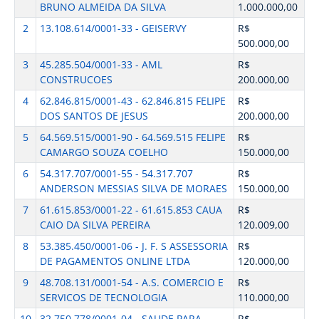
BRUNO ALMEIDA DA SILVA
1.000.000,00
2
13.108.614/0001-33 - GEISERVY
R$
500.000,00
3
45.285.504/0001-33 - AML
R$
CONSTRUCOES
200.000,00
4
62.846.815/0001-43 - 62.846.815 FELIPE
R$
DOS SANTOS DE JESUS
200.000,00
5
64.569.515/0001-90 - 64.569.515 FELIPE
R$
CAMARGO SOUZA COELHO
150.000,00
6
54.317.707/0001-55 - 54.317.707
R$
ANDERSON MESSIAS SILVA DE MORAES
150.000,00
7
61.615.853/0001-22 - 61.615.853 CAUA
R$
CAIO DA SILVA PEREIRA
120.009,00
8
53.385.450/0001-06 - J. F. S ASSESSORIA
R$
DE PAGAMENTOS ONLINE LTDA
120.000,00
9
48.708.131/0001-54 - A.S. COMERCIO E
R$
SERVICOS DE TECNOLOGIA
110.000,00
10
32.750.778/0001-04 - SAUDE PARA
R$