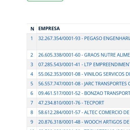
EMPRESA
N
1
32.267.354/0001-93 - PEGASO ENGENHARI
2
26.605.338/0001-60 - GRAOS NUTRE ALIM
3
07.285.543/0001-41 - LTP EMPREENDIME
4
55.062.353/0001-08 - VINILOG SERVICOS
5
56.557.747/0001-08 - JARC TRANSPORTE
6
09.461.517/0001-52 - BONZAO TRANSPOR
7
47.234.810/0001-76 - TECPORT
8
58.612.284/0001-57 - ALTEC COMERCIO D
9
20.876.318/0001-48 - WOOCH ARTIGOS DE