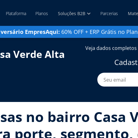
Plataforma
Planos
Soluções B2B
Parcerias
Mate
iversário EmpresAqui:
60% OFF + ERP Grátis no Plan
Veja dados completos 
sa Verde Alta
Cadast
sas no bairro Casa V
ra porte, segmento, 