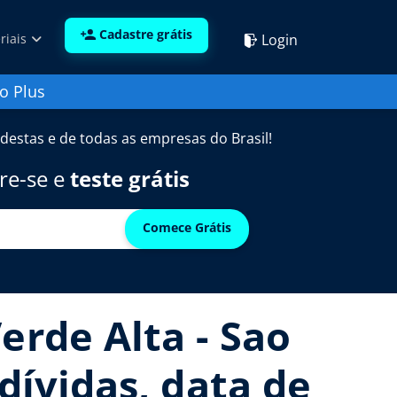
Cadastre grátis
Login
riais
o Plus
destas e de todas as empresas do Brasil!
re-se e
teste grátis
Comece Grátis
erde Alta - Sao
dívidas, data de