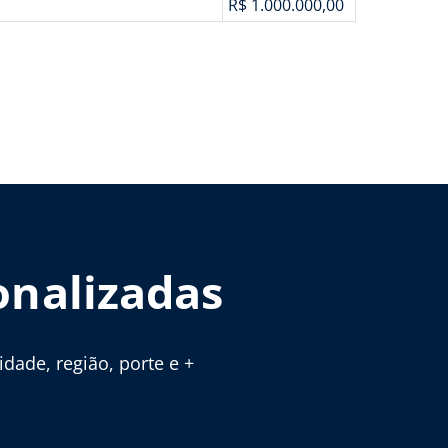
R$ 1.000.000,00
onalizadas
ade, região, porte e +