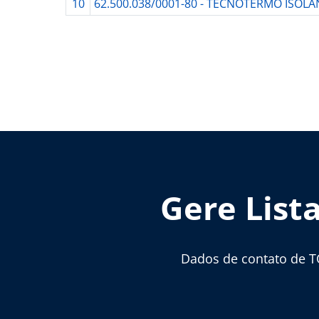
10
62.500.038/0001-80 - TECNOTERMO ISOL
Gere List
Dados de contato de T