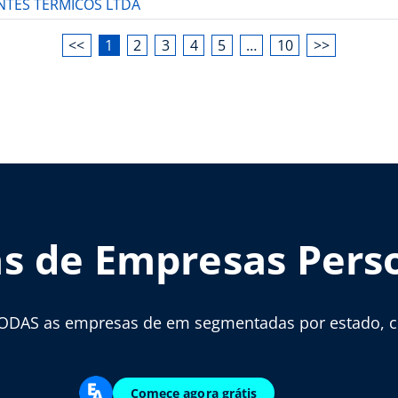
ANTES TERMICOS LTDA
<<
1
2
3
4
5
…
10
>>
as de Empresas Pers
ODAS as empresas de em segmentadas por estado, cid
Comece agora grátis