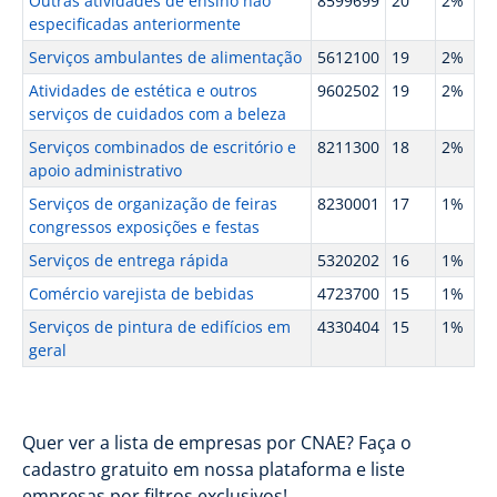
Outras atividades de ensino não
8599699
20
2%
especificadas anteriormente
Serviços ambulantes de alimentação
5612100
19
2%
Atividades de estética e outros
9602502
19
2%
serviços de cuidados com a beleza
Serviços combinados de escritório e
8211300
18
2%
apoio administrativo
Serviços de organização de feiras
8230001
17
1%
congressos exposições e festas
Serviços de entrega rápida
5320202
16
1%
Comércio varejista de bebidas
4723700
15
1%
Serviços de pintura de edifícios em
4330404
15
1%
geral
Quer ver a lista de empresas por CNAE? Faça o
cadastro gratuito em nossa plataforma e liste
empresas por filtros exclusivos!