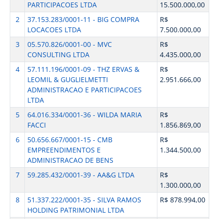
PARTICIPACOES LTDA
15.500.000,00
2
37.153.283/0001-11 - BIG COMPRA
R$
LOCACOES LTDA
7.500.000,00
3
05.570.826/0001-00 - MVC
R$
CONSULTING LTDA
4.435.000,00
4
57.111.196/0001-09 - THZ ERVAS &
R$
LEOMIL & GUGLIELMETTI
2.951.666,00
ADMINISTRACAO E PARTICIPACOES
LTDA
5
64.016.334/0001-36 - WILDA MARIA
R$
FACCI
1.856.869,00
6
50.656.667/0001-15 - CMB
R$
EMPREENDIMENTOS E
1.344.500,00
ADMINISTRACAO DE BENS
7
59.285.432/0001-39 - AA&G LTDA
R$
1.300.000,00
8
51.337.222/0001-35 - SILVA RAMOS
R$ 878.994,00
HOLDING PATRIMONIAL LTDA