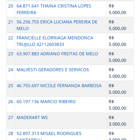
20
64.871.641 THAINA CRISTINA LOPES
R$
FERREIRA
5.000,00
21
56.256.755 ERICA LUCIANA PEREIRA DE
R$
MELO
5.000,00
22
FRANCIELLE ELORRIAGA MENDONCA
R$
TRUJILLO 42112603833
5.000,00
23
63.907.883 ADRIANO FREITAS DE MELO
R$
5.000,00
24
MALVESTI GERADORES E SERVICOS
R$
5.000,00
25
46.755.697 NICOLE FERNANDA BARBOSA
R$
5.000,00
26
60.197.136 MARCIO RIBEIRO
R$
5.000,00
27
MADERART WS
R$
3.000,00
28
52.897.313 MISAEL RODRIGUES
R$
CANTARELLI
3.000,00