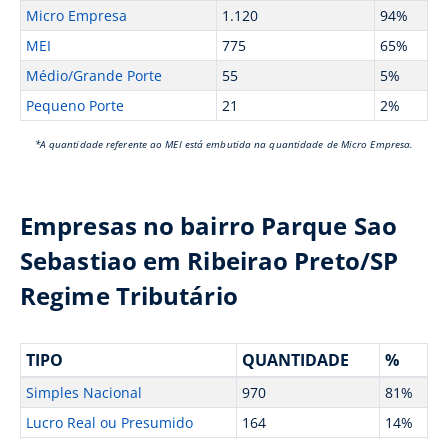
Micro Empresa
1.120
94%
MEI
775
65%
Médio/Grande Porte
55
5%
Pequeno Porte
21
2%
*A quantidade referente ao MEI está embutida na quantidade de Micro Empresa.
Empresas no bairro Parque Sao
Sebastiao em Ribeirao Preto/SP
Regime Tributário
TIPO
QUANTIDADE
%
Simples Nacional
970
81%
Lucro Real ou Presumido
164
14%