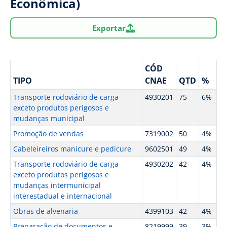
Econômica)
Exportar
CÓD
TIPO
CNAE
QTD
%
Transporte rodoviário de carga
4930201
75
6%
exceto produtos perigosos e
mudanças municipal
Promoção de vendas
7319002
50
4%
Cabeleireiros manicure e pedicure
9602501
49
4%
Transporte rodoviário de carga
4930202
42
4%
exceto produtos perigosos e
mudanças intermunicipal
interestadual e internacional
Obras de alvenaria
4399103
42
4%
Preparação de documentos e
8219999
39
3%