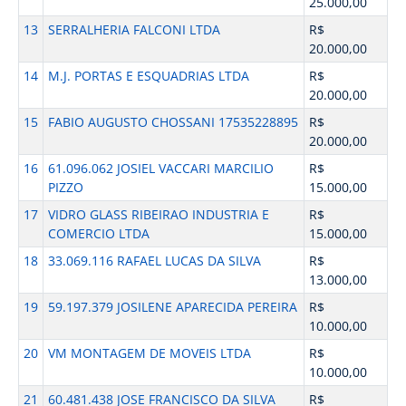
25.000,00
13
SERRALHERIA FALCONI LTDA
R$
20.000,00
14
M.J. PORTAS E ESQUADRIAS LTDA
R$
20.000,00
15
FABIO AUGUSTO CHOSSANI 17535228895
R$
20.000,00
16
61.096.062 JOSIEL VACCARI MARCILIO
R$
PIZZO
15.000,00
17
VIDRO GLASS RIBEIRAO INDUSTRIA E
R$
COMERCIO LTDA
15.000,00
18
33.069.116 RAFAEL LUCAS DA SILVA
R$
13.000,00
19
59.197.379 JOSILENE APARECIDA PEREIRA
R$
10.000,00
20
VM MONTAGEM DE MOVEIS LTDA
R$
10.000,00
21
60.481.438 JOSE FRANCISCO DA SILVA
R$