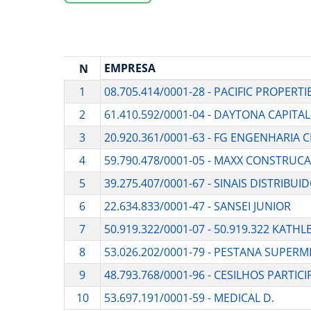
EMPRESA
N
1
08.705.414/0001-28 - PACIFIC PROPERTI
2
61.410.592/0001-04 - DAYTONA CAPITAL
3
20.920.361/0001-63 - FG ENGENHARIA CI
4
59.790.478/0001-05 - MAXX CONSTRU
5
39.275.407/0001-67 - SINAIS DISTRIBUI
6
22.634.833/0001-47 - SANSEI JUNIOR
7
50.919.322/0001-07 - 50.919.322 KAT
8
53.026.202/0001-79 - PESTANA SUPER
9
48.793.768/0001-96 - CESILHOS PARTIC
10
53.697.191/0001-59 - MEDICAL D.