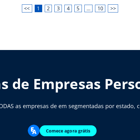
<<
1
2
3
4
5
…
10
>>
as de Empresas Pers
ODAS as empresas de em segmentadas por estado, cid
Comece agora grátis