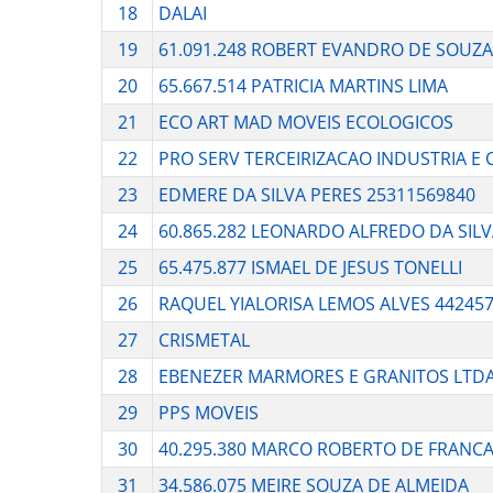
18
DALAI
19
61.091.248 ROBERT EVANDRO DE SOUZ
20
65.667.514 PATRICIA MARTINS LIMA
21
ECO ART MAD MOVEIS ECOLOGICOS
22
PRO SERV TERCEIRIZACAO INDUSTRIA E
23
EDMERE DA SILVA PERES 25311569840
24
60.865.282 LEONARDO ALFREDO DA SIL
25
65.475.877 ISMAEL DE JESUS TONELLI
26
RAQUEL YIALORISA LEMOS ALVES 44245
27
CRISMETAL
28
EBENEZER MARMORES E GRANITOS LTD
29
PPS MOVEIS
30
40.295.380 MARCO ROBERTO DE FRANC
31
34.586.075 MEIRE SOUZA DE ALMEIDA