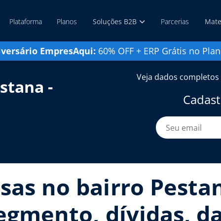
Plataforma
Planos
Soluções B2B
Parcerias
Mate
iversário EmpresAqui:
60% OFF + ERP Grátis no Plan
Veja dados completos 
stana -
Cadast
sas no bairro Pestan
segmento, dívidas, d