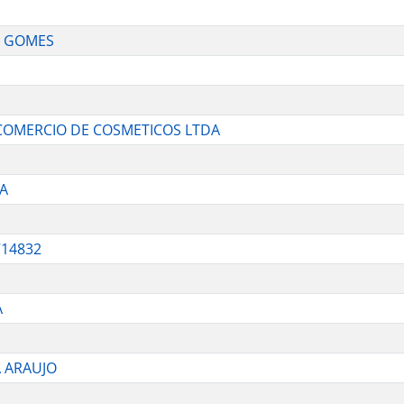
A GOMES
 COMERCIO DE COSMETICOS LTDA
VA
714832
A
A ARAUJO