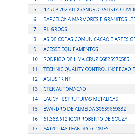
5
42.708.202 ALEXSANDRO BATISTA OLIVEI
6
BARCELONA MARMORES E GRANITOS LT
7
F L GROOS
8
AS DE COPAS COMUNICACAO E ARTES G
9
ACESSE EQUIPAMENTOS
10
RODRIGO DE LIMA CRUZ 06825970585
11
TECHNIC QUALITY CONTROL INSPECAO E
12
AGIUSPRINT
13
CTEK AUTOMACAO
14
LAUCY - ESTRUTURAS METALICAS
15
EVANDRO DE ALMEIDA 30639669832
16
61.383.612 IGOR ROBERTO DE SOUZA
17
64.011.048 LEANDRO GOMES