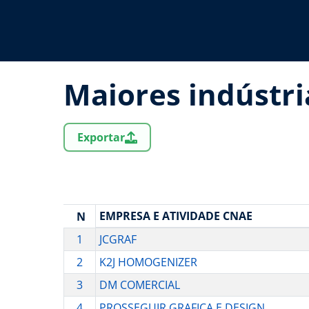
Maiores indústri
Exportar
EMPRESA E ATIVIDADE CNAE
N
1
JCGRAF
2
K2J HOMOGENIZER
3
DM COMERCIAL
4
PROSSEGUIR GRAFICA E DESIGN