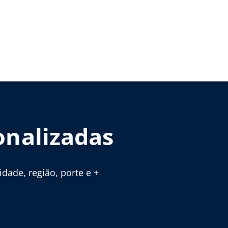
onalizadas
ade, região, porte e +