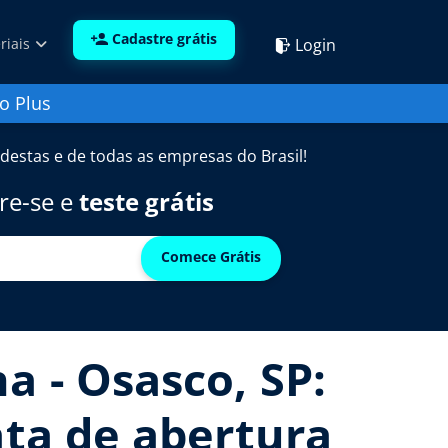
Cadastre grátis
Login
riais
o Plus
destas e de todas as empresas do Brasil!
re-se e
teste grátis
Comece Grátis
a - Osasco, SP:
ata de abertura