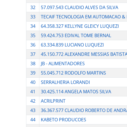
32
57.097.543 CLAUDIO ALVES DA SILVA
33
TECAIF TECNOLOGIA EM AUTOMACAO & 
34
64.358.327 KELLYNE GLEICY LUQUEZI
35
59.424.753 EDIVAL TOME BERNAL
36
63.334.839 LUCIANO LUQUEZI
37
45.150.772 ALEXANDRE MESSIAS BATIST
38
JB - ALIMENTADORES
39
55.045.712 RODOLFO MARTINS
40
SERRALHERIA LORANDI
41
30.425.114 ANGELA MATOS SILVA
42
ACRILPRINT
43
36.367.577 CLAUDIO ROBERTO DE AND
44
KABETO PRODUCOES