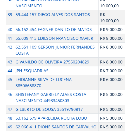
NASCIMENTO
10.000,00
39
59.444.157 DIEGO ALVES DOS SANTOS
R$
10.000,00
40
56.152.454 FAGNER DANILO DE MATOS
R$ 9.000,00
41
55.009.413 EDILSON FRANCISCO XAVIER
R$ 8.000,00
42
62.551.109 GERSON JUNIOR FERNANDES
R$ 8.000,00
COSTA
43
GIVANILDO DE OLIVEIRA 27550204829
R$ 8.000,00
44
JPN ESQUADRIAS
R$ 7.000,00
45
LEIDIANNE SILVA DE LUCENA
R$ 6.000,00
38506658870
46
SHISTEFANY GABRIELY ALVES COSTA
R$ 5.000,00
NASCIMENTO 44933450803
47
GILBERTO DE SOUSA 35519790817
R$ 5.000,00
48
53.162.579 APARECIDA ROCHA LOBO
R$ 5.000,00
49
62.066.411 DIONE SANTOS DE CARVALHO
R$ 5.000,00