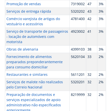
Promoção de vendas
7319002
47
3%
Serviços de entrega rápida
5320202
43
3%
Comércio varejista de artigos do
4781400
42
3%
vestuário e acessórios
Serviço de transporte de passageiros
4923002
41
3%
- locação de automóveis com
motorista
Obras de alvenaria
4399103
38
3%
Fornecimento de alimentos
5620104
33
2%
preparados preponderantemente
para consumo domiciliar
Restaurantes e similares
5611201
32
2%
Serviços de malote não realizados
5320201
32
2%
pelo Correio Nacional
Preparação de documentos e
8219999
32
2%
serviços especializados de apoio
administrativo não especificados
anteriormente