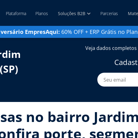
Plataforma
Planos
Soluções B2B
Parcerias
Mate
iversário EmpresAqui:
60% OFF + ERP Grátis no Plan
Veja dados completos 
rdim
Cadast
(SP)
sas no bairro Jardi
onfira porte, segmen