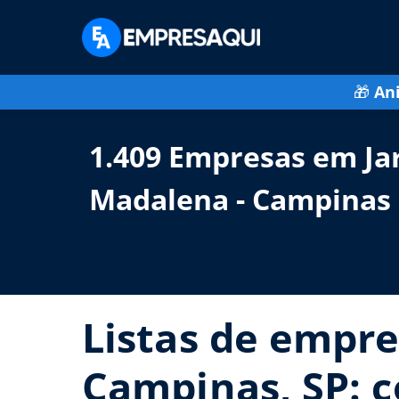
🎁
An
1.409 Empresas em Ja
Madalena - Campinas 
Listas de empre
Campinas, SP: c