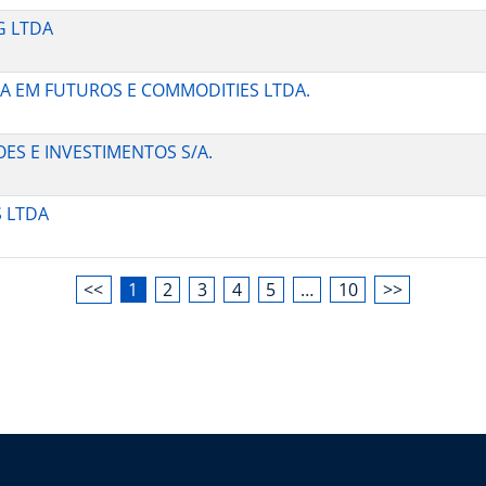
G LTDA
RIA EM FUTUROS E COMMODITIES LTDA.
OES E INVESTIMENTOS S/A.
S LTDA
<<
1
2
3
4
5
…
10
>>