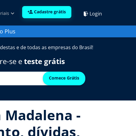
Cadastre grátis
Login
riais
o Plus
destas e de todas as empresas do Brasil!
re-se e
teste grátis
Comece Grátis
m Madalena -
to, dívidas,