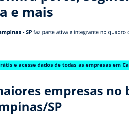
a e mais
ampinas - SP
faz parte ativa e integrante no quadro 
grátis e acesse dados de todas as empresas em C
maiores empresas no b
mpinas/SP