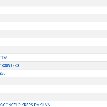
LTDA
480891880
856
 BOCONCELO KREPS DA SILVA