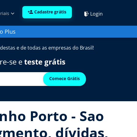
Cadastre grátis
Login
riais
o Plus
destas e de todas as empresas do Brasil!
re-se e
teste grátis
Comece Grátis
nho Porto - Sao
egmento, dívidas,