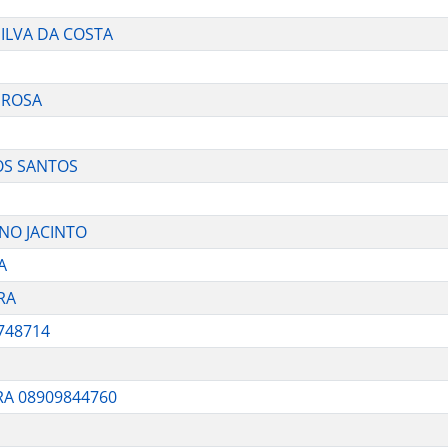
SILVA DA COSTA
 ROSA
OS SANTOS
NO JACINTO
A
RA
748714
RA 08909844760