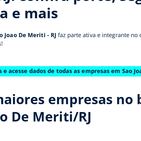
a e mais
o Joao De Meriti - RJ
faz parte ativa e integrante no
!
s e acesse dados de todas as empresas em Sao Jo
maiores empresas no 
o De Meriti/RJ