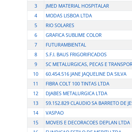
3
JMED MATERIAL HOSPITALAR
4
MODAS LISBOA LTDA
5
RIO SOLARES
6
GRAFICA SUBLIME COLOR
7
FUTURAMBIENTAL
8
S.F.I. BAUS FRIGORIFICADOS
9
SC METALURGICAS, PECAS E TRANSPO
10
60.454.516 JANE JAQUELINE DA SILVA
11
FIBRA COLT 100 TINTAS LTDA
12
DJABES METALURGICA LTDA
13
59.152.829 CLAUDIO SA BARRETO DE J
14
VASPAO
15
MOVEIS E DECORACOES DEPLAN LTDA