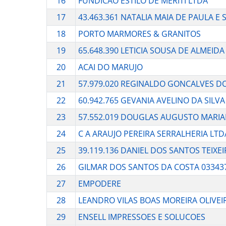
16
FUNDICAO ESTILO DE MERITI LTDA
17
43.463.361 NATALIA MAIA DE PAULA E 
18
PORTO MARMORES & GRANITOS
19
65.648.390 LETICIA SOUSA DE ALMEIDA
20
ACAI DO MARUJO
21
57.979.020 REGINALDO GONCALVES D
22
60.942.765 GEVANIA AVELINO DA SILVA
23
57.552.019 DOUGLAS AUGUSTO MARIA
24
C A ARAUJO PEREIRA SERRALHERIA LTD
25
39.119.136 DANIEL DOS SANTOS TEIXEI
26
GILMAR DOS SANTOS DA COSTA 03343
27
EMPODERE
28
LEANDRO VILAS BOAS MOREIRA OLIVEI
29
ENSELL IMPRESSOES E SOLUCOES