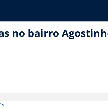
as no bairro Agostin
J
DA