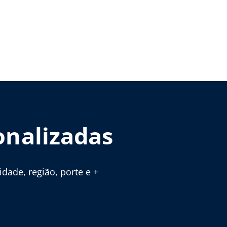
onalizadas
ade, região, porte e +