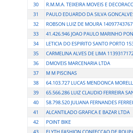
30
R.M.M.A. TEIXEIRA MOVEIS E DECORAC
31
PAULO EDUARDO DA SILVA GONCALVES
32
ROBSON LUIZ DE MOURA 14097743767
33
41.426.946 JOAO PAULO MARINHO PO
34
LETICIA DO ESPIRITO SANTO PORTO 15
35
CARMELINA ALVES DE LIMA 113931717
36
DMOVEIS MARCENARIA LTDA
37
M M PISCINAS
38
64.103.727 LUCAS MENDONCA MORELL
39
65.566.286 LUIZ CLAUDIO FERREIRA S
40
58.798.520 JULIANA FERNANDES FERRE
41
ALCANTILADO GRAFICA E BAZAR LTDA
42
POINT BIKE
43
ELYTH FASHION CONFECCAO DE ROUP