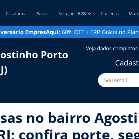
Plataforma
Planos
Soluções B2B
Parcerias
Mate
iversário EmpresAqui:
60% OFF + ERP Grátis no Plan
Veja dados completos 
ostinho Porto
Cadast
J)
sas no bairro Agosti
RJ: confira porte, s