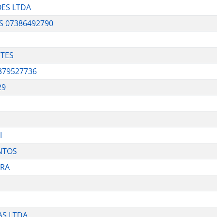
OES LTDA
 07386492790
NTES
379527736
29
I
ANTOS
IRA
AS LTDA