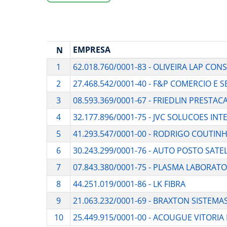
EMPRESA
N
1
62.018.760/0001-83 - OLIVEIRA LAP CO
2
27.468.542/0001-40 - F&P COMERCIO E 
3
08.593.369/0001-67 - FRIEDLIN PRESTA
4
32.177.896/0001-75 - JVC SOLUCOES IN
5
41.293.547/0001-00 - RODRIGO COUTIN
6
30.243.299/0001-76 - AUTO POSTO SATEL
7
07.843.380/0001-75 - PLASMA LABORATO
8
44.251.019/0001-86 - LK FIBRA
9
21.063.232/0001-69 - BRAXTON SISTEMA
10
25.449.915/0001-00 - ACOUGUE VITORIA