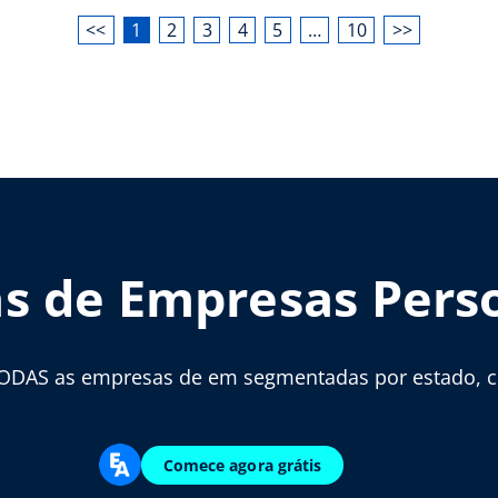
<<
1
2
3
4
5
…
10
>>
as de Empresas Pers
ODAS as empresas de em segmentadas por estado, cid
Comece agora grátis