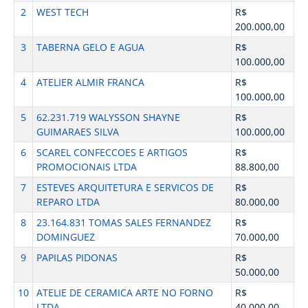
2
WEST TECH
R$
200.000,00
3
TABERNA GELO E AGUA
R$
100.000,00
4
ATELIER ALMIR FRANCA
R$
100.000,00
5
62.231.719 WALYSSON SHAYNE
R$
GUIMARAES SILVA
100.000,00
6
SCAREL CONFECCOES E ARTIGOS
R$
PROMOCIONAIS LTDA
88.800,00
7
ESTEVES ARQUITETURA E SERVICOS DE
R$
REPARO LTDA
80.000,00
8
23.164.831 TOMAS SALES FERNANDEZ
R$
DOMINGUEZ
70.000,00
9
PAPILAS PIDONAS
R$
50.000,00
10
ATELIE DE CERAMICA ARTE NO FORNO
R$
LTDA
40.000,00