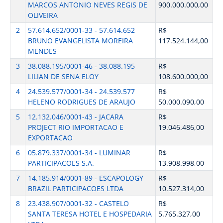
MARCOS ANTONIO NEVES REGIS DE
900.000.000,00
OLIVEIRA
2
57.614.652/0001-33 - 57.614.652
R$
BRUNO EVANGELISTA MOREIRA
117.524.144,00
MENDES
3
38.088.195/0001-46 - 38.088.195
R$
LILIAN DE SENA ELOY
108.600.000,00
4
24.539.577/0001-34 - 24.539.577
R$
HELENO RODRIGUES DE ARAUJO
50.000.090,00
5
12.132.046/0001-43 - JACARA
R$
PROJECT RIO IMPORTACAO E
19.046.486,00
EXPORTACAO
6
05.879.337/0001-34 - LUMINAR
R$
PARTICIPACOES S.A.
13.908.998,00
7
14.185.914/0001-89 - ESCAPOLOGY
R$
BRAZIL PARTICIPACOES LTDA
10.527.314,00
8
23.438.907/0001-32 - CASTELO
R$
SANTA TERESA HOTEL E HOSPEDARIA
5.765.327,00