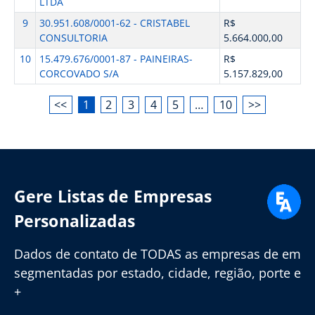
LTDA
9
30.951.608/0001-62 - CRISTABEL
R$
CONSULTORIA
5.664.000,00
10
15.479.676/0001-87 - PAINEIRAS-
R$
CORCOVADO S/A
5.157.829,00
<<
1
2
3
4
5
…
10
>>
Gere Listas de Empresas
Personalizadas
Dados de contato de TODAS as empresas de em
segmentadas por estado, cidade, região, porte e
+