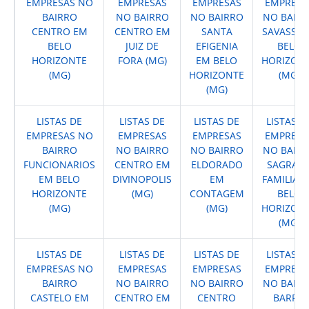
EMPRESAS NO
EMPRESAS
EMPRESAS
EMPRESA
BAIRRO
NO BAIRRO
NO BAIRRO
NO BAIR
CENTRO EM
CENTRO EM
SANTA
SAVASSI 
BELO
JUIZ DE
EFIGENIA
BELO
HORIZONTE
FORA (MG)
EM BELO
HORIZON
(MG)
HORIZONTE
(MG)
(MG)
LISTAS DE
LISTAS DE
LISTAS DE
LISTAS D
EMPRESAS NO
EMPRESAS
EMPRESAS
EMPRESA
BAIRRO
NO BAIRRO
NO BAIRRO
NO BAIR
FUNCIONARIOS
CENTRO EM
ELDORADO
SAGRAD
EM BELO
DIVINOPOLIS
EM
FAMILIA 
HORIZONTE
(MG)
CONTAGEM
BELO
(MG)
(MG)
HORIZON
(MG)
LISTAS DE
LISTAS DE
LISTAS DE
LISTAS D
EMPRESAS NO
EMPRESAS
EMPRESAS
EMPRESA
BAIRRO
NO BAIRRO
NO BAIRRO
NO BAIR
CASTELO EM
CENTRO EM
CENTRO
BARRO