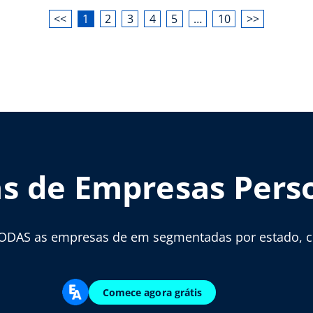
<<
1
2
3
4
5
…
10
>>
as de Empresas Pers
ODAS as empresas de em segmentadas por estado, cid
Comece agora grátis