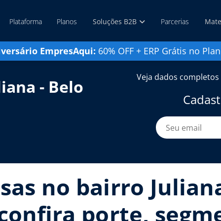
Plataforma
Planos
Soluções B2B
Parcerias
Mate
iversário EmpresAqui:
60% OFF + ERP Grátis no Plan
Veja dados completos 
iana - Belo
Cadast
as no bairro Juliana
confira porte, segme