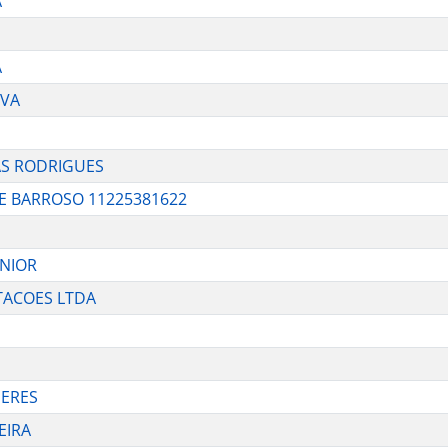
A
A
LVA
AS RODRIGUES
E BARROSO 11225381622
UNIOR
TACOES LTDA
PERES
EIRA