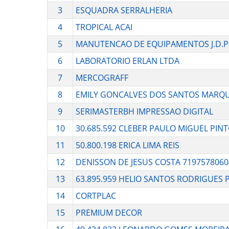
3
ESQUADRA SERRALHERIA
4
TROPICAL ACAI
5
MANUTENCAO DE EQUIPAMENTOS J.D.P
6
LABORATORIO ERLAN LTDA
7
MERCOGRAFF
8
EMILY GONCALVES DOS SANTOS MARQU
9
SERIMASTERBH IMPRESSAO DIGITAL
10
30.685.592 CLEBER PAULO MIGUEL PIN
11
50.800.198 ERICA LIMA REIS
12
DENISSON DE JESUS COSTA 7197578060
13
63.895.959 HELIO SANTOS RODRIGUES 
14
CORTPLAC
15
PREMIUM DECOR