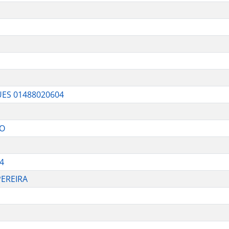
ES 01488020604
TO
4
PEREIRA