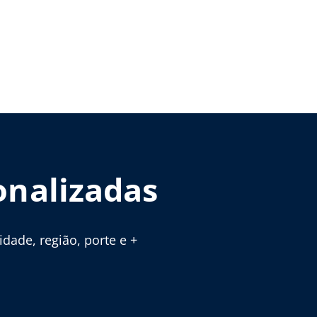
onalizadas
ade, região, porte e +