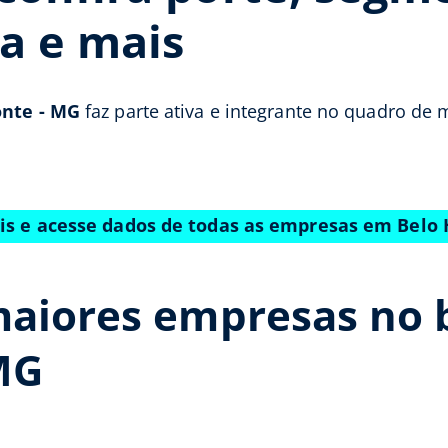
a e mais
onte - MG
faz parte ativa e integrante no quadro de 
tis e acesse dados de todas as empresas em Belo
aiores empresas no b
MG