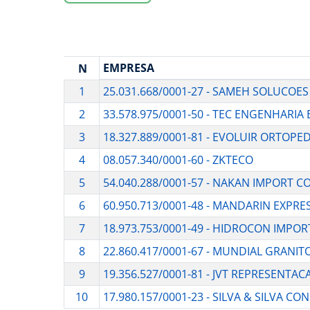
EMPRESA
N
1
25.031.668/0001-27 - SAMEH SOLUCOE
2
33.578.975/0001-50 - TEC ENGENHARIA
3
18.327.889/0001-81 - EVOLUIR ORTOPED
4
08.057.340/0001-60 - ZKTECO
5
54.040.288/0001-57 - NAKAN IMPORT 
6
60.950.713/0001-48 - MANDARIN EXPR
7
18.973.753/0001-49 - HIDROCON IMPOR
8
22.860.417/0001-67 - MUNDIAL GRANIT
9
19.356.527/0001-81 - JVT REPRESENTA
10
17.980.157/0001-23 - SILVA & SILVA C