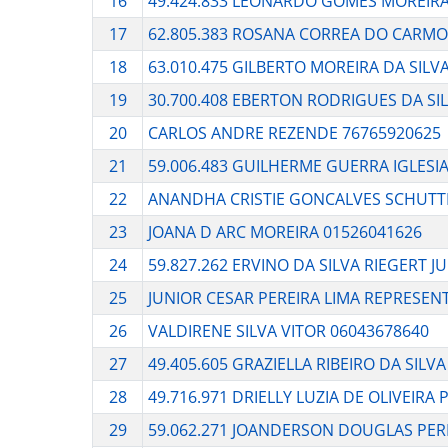
16
49.424.833 LEONARDO GOMES MOREIR
17
62.805.383 ROSANA CORREA DO CARMO
18
63.010.475 GILBERTO MOREIRA DA SILV
19
30.700.408 EBERTON RODRIGUES DA SI
20
CARLOS ANDRE REZENDE 76765920625
21
59.006.483 GUILHERME GUERRA IGLESI
22
ANANDHA CRISTIE GONCALVES SCHUTT
23
JOANA D ARC MOREIRA 01526041626
24
59.827.262 ERVINO DA SILVA RIEGERT J
25
JUNIOR CESAR PEREIRA LIMA REPRESEN
26
VALDIRENE SILVA VITOR 06043678640
27
49.405.605 GRAZIELLA RIBEIRO DA SILVA
28
49.716.971 DRIELLY LUZIA DE OLIVEIRA 
29
59.062.271 JOANDERSON DOUGLAS PER