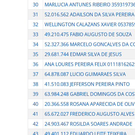
30
MARLUCIA ANTUNES RIBEIRO 35931973
31
52.016.562 ADAILSON DA SILVA PEREIRA
32
WELLINGTON CALAZANS XAVIER 053785
33
49.210.475 FABIO AUGUSTO DE SOUZA
34
52.327.366 MARCELO GONCALVES DA C
35
29.681.744 EDMAR SILVA DE JESUS
36
ANA LOURES PEREIRA FELIX 0111816262
37
64.878.087 LUCIO GUIMARAES SILVA
38
41.510.083 JEFFERSON PEREIRA PINTO
39
63.984.248 GABRIEL DOMINGOS DA CO
40
20.366.558 ROSANA APARECIDA DE OLIV
41
65.672.027 FREDERICO AUGUSTO ALVES
42
24.903.467 ROSILDA SOARES ANDRADE
43
49.401.112 EDUARDO LEITE TEIXEIRA