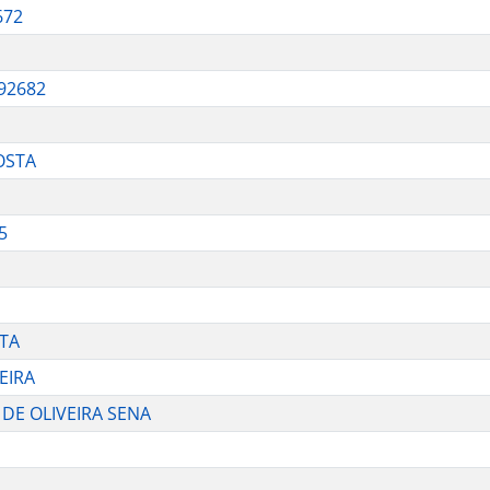
672
92682
OSTA
5
STA
EIRA
 DE OLIVEIRA SENA