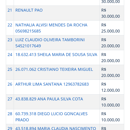
30.000,00
21
RENAULT PAO
R$
30.000,00
22
NATHALIA ALVISI MENDES DA ROCHA
R$
05698215685
25.000,00
23
LUIZ CLAUDIO OLIVEIRA TAMBORINI
R$
54521017649
20.000,00
24
18.632.413 SHEILA MARIA DE SOUSA SILVA
R$
20.000,00
25
26.071.062 CRISTIANO TEIXEIRA MIGUEL
R$
20.000,00
26
ARTHUR LIMA SANTANA 12963782683
R$
12.000,00
27
43.838.829 ANA PAULA SILVA COTA
R$
10.000,00
28
60.739.318 DIEGO LUCIO GONCALVES
R$
PRADO
10.000,00
29
43.518.894 MARIA CLAUDIA NASCIMENTO
R$