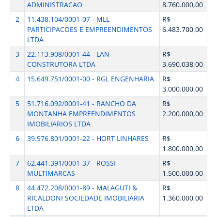
ADMINISTRACAO
8.760.000,00
2
11.438.104/0001-07 - MLL
R$
PARTICIPACOES E EMPREENDIMENTOS
6.483.700,00
LTDA
3
22.113.908/0001-44 - LAN
R$
CONSTRUTORA LTDA
3.690.038,00
4
15.649.751/0001-00 - RGL ENGENHARIA
R$
3.000.000,00
5
51.716.092/0001-41 - RANCHO DA
R$
MONTANHA EMPREENDIMENTOS
2.200.000,00
IMOBILIARIOS LTDA
6
39.976.801/0001-22 - HORT LINHARES
R$
1.800.000,00
7
62.441.391/0001-37 - ROSSI
R$
MULTIMARCAS
1.500.000,00
8
44.472.208/0001-89 - MALAGUTI &
R$
RICALDONI SOCIEDADE IMOBILIARIA
1.360.000,00
LTDA