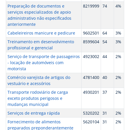
Preparação de documentos e
8219999
74
4%
serviços especializados de apoio
administrativo não especificados
anteriormente
Cabeleireiros manicure e pedicure
9602501
64
3%
Treinamento em desenvolvimento
8599604
54
3%
profissional e gerencial
Serviço de transporte de passageiros
4923002
44
2%
- locação de automóveis com
motorista
Comércio varejista de artigos do
4781400
40
2%
vestuário e acessórios
Transporte rodoviário de carga
4930201
37
2%
exceto produtos perigosos e
mudanças municipal
Serviços de entrega rápida
5320202
31
2%
Fornecimento de alimentos
5620104
31
2%
preparados preponderantemente