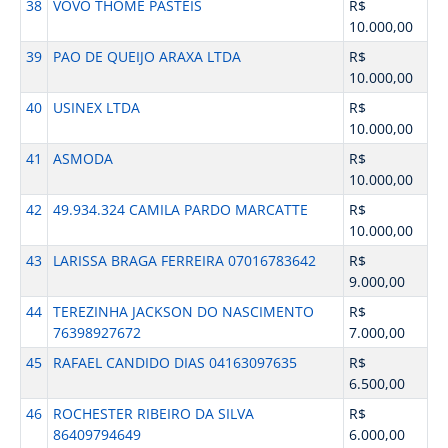
38
VOVO THOME PASTEIS
R$
10.000,00
39
PAO DE QUEIJO ARAXA LTDA
R$
10.000,00
40
USINEX LTDA
R$
10.000,00
41
ASMODA
R$
10.000,00
42
49.934.324 CAMILA PARDO MARCATTE
R$
10.000,00
43
LARISSA BRAGA FERREIRA 07016783642
R$
9.000,00
44
TEREZINHA JACKSON DO NASCIMENTO
R$
76398927672
7.000,00
45
RAFAEL CANDIDO DIAS 04163097635
R$
6.500,00
46
ROCHESTER RIBEIRO DA SILVA
R$
86409794649
6.000,00