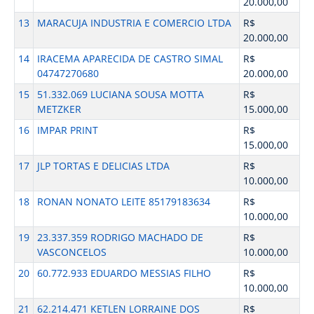
20.000,00
13
MARACUJA INDUSTRIA E COMERCIO LTDA
R$
20.000,00
14
IRACEMA APARECIDA DE CASTRO SIMAL
R$
04747270680
20.000,00
15
51.332.069 LUCIANA SOUSA MOTTA
R$
METZKER
15.000,00
16
IMPAR PRINT
R$
15.000,00
17
JLP TORTAS E DELICIAS LTDA
R$
10.000,00
18
RONAN NONATO LEITE 85179183634
R$
10.000,00
19
23.337.359 RODRIGO MACHADO DE
R$
VASCONCELOS
10.000,00
20
60.772.933 EDUARDO MESSIAS FILHO
R$
10.000,00
21
62.214.471 KETLEN LORRAINE DOS
R$