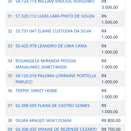
30
58.124.714 WILLIAN VINICIUS VERISSIMO
R$
3.500,00
31
57.320.112 LUIZA LARA PINTO DE SOUZA
R$
1.500,00
32
53.731.047 ELAINE CUSTODIA DA SILVA
R$
1.000,00
33
50.425.978 LEANDRO DE LIMA CARIA
R$
1.000,00
34
ROSANGELA MIRANDA PESSOA
R$
MAGALHAES 20487746600
1.000,00
35
58.120.018 PALOMA LORRAINE PORTELLA
R$
PARUCCI
1.000,00
36
TEEPEE SWEET HOME
R$
1.000,00
37
62.398.505 FLAVIA DE CASTRO GOMES
R$
1.000,00
38
DILMA ARAUJO 56561253604
R$ 800,00
39
64.308.435 VIVIANE DE REZENDE CEZARIO
R$ 750,00