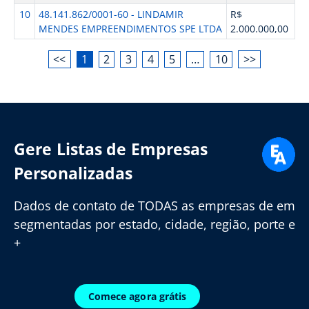
10
48.141.862/0001-60 - LINDAMIR
R$
MENDES EMPREENDIMENTOS SPE LTDA
2.000.000,00
<<
1
2
3
4
5
…
10
>>
Gere Listas de Empresas
Personalizadas
Dados de contato de TODAS as empresas de em
segmentadas por estado, cidade, região, porte e
+
Comece agora grátis