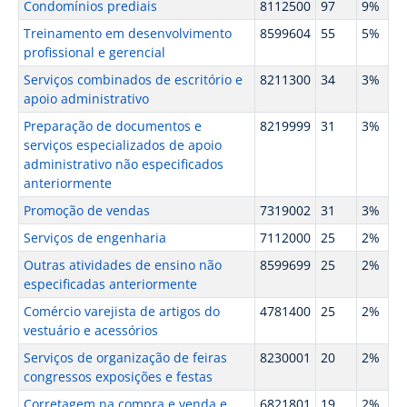
Condomínios prediais
8112500
97
9%
Treinamento em desenvolvimento
8599604
55
5%
profissional e gerencial
Serviços combinados de escritório e
8211300
34
3%
apoio administrativo
Preparação de documentos e
8219999
31
3%
serviços especializados de apoio
administrativo não especificados
anteriormente
Promoção de vendas
7319002
31
3%
Serviços de engenharia
7112000
25
2%
Outras atividades de ensino não
8599699
25
2%
especificadas anteriormente
Comércio varejista de artigos do
4781400
25
2%
vestuário e acessórios
Serviços de organização de feiras
8230001
20
2%
congressos exposições e festas
Corretagem na compra e venda e
6821801
19
2%