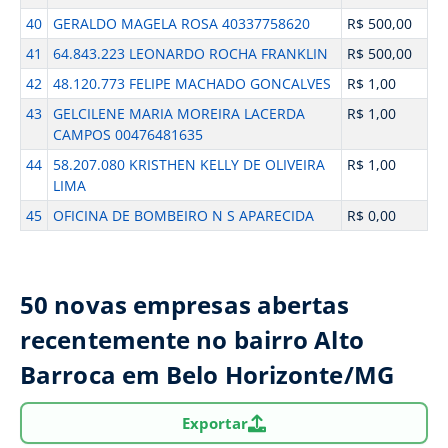
40
GERALDO MAGELA ROSA 40337758620
R$ 500,00
41
64.843.223 LEONARDO ROCHA FRANKLIN
R$ 500,00
42
48.120.773 FELIPE MACHADO GONCALVES
R$ 1,00
43
GELCILENE MARIA MOREIRA LACERDA
R$ 1,00
CAMPOS 00476481635
44
58.207.080 KRISTHEN KELLY DE OLIVEIRA
R$ 1,00
LIMA
45
OFICINA DE BOMBEIRO N S APARECIDA
R$ 0,00
50 novas empresas abertas
recentemente no bairro Alto
Barroca em Belo Horizonte/MG
Exportar