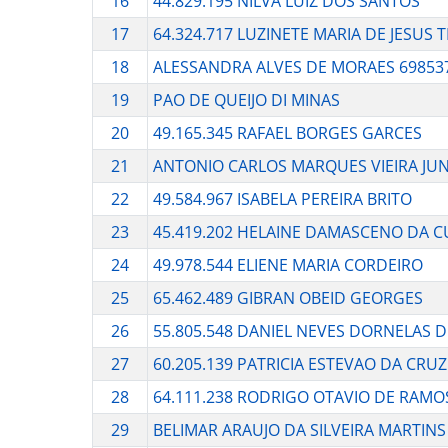
16
44.829.195 NILVA LUIZ DOS SANTOS
17
64.324.717 LUZINETE MARIA DE JESUS T
18
ALESSANDRA ALVES DE MORAES 69853
19
PAO DE QUEIJO DI MINAS
20
49.165.345 RAFAEL BORGES GARCES
21
ANTONIO CARLOS MARQUES VIEIRA JUN
22
49.584.967 ISABELA PEREIRA BRITO
23
45.419.202 HELAINE DAMASCENO DA 
24
49.978.544 ELIENE MARIA CORDEIRO
25
65.462.489 GIBRAN OBEID GEORGES
26
55.805.548 DANIEL NEVES DORNELAS D
27
60.205.139 PATRICIA ESTEVAO DA CRU
28
64.111.238 RODRIGO OTAVIO DE RAM
29
BELIMAR ARAUJO DA SILVEIRA MARTINS