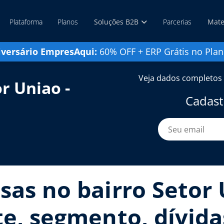
Plataforma
Planos
Soluções B2B
Parcerias
Mate
iversário EmpresAqui:
60% OFF + ERP Grátis no Plan
Veja dados completos 
r Uniao -
Cadast
sas no bairro Setor 
te, segmento, dívida