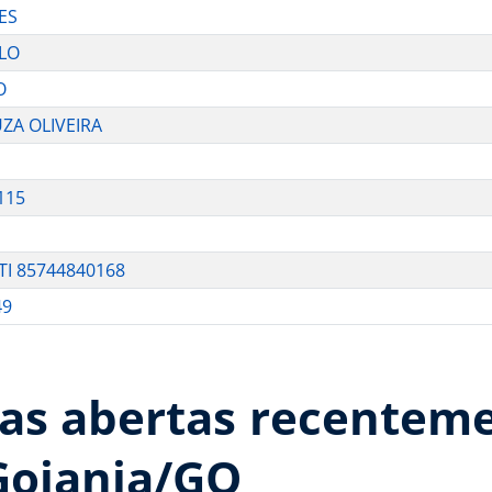
ES
LO
O
ZA OLIVEIRA
115
I 85744840168
49
as abertas recenteme
Goiania/GO