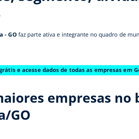
s
a - GO
faz parte ativa e integrante no quadro de mun
grátis e acesse dados de todas as empresas em 
aiores empresas no b
ia/GO