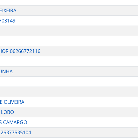
EIXEIRA
703149
IOR 06266772116
CUNHA
E OLIVEIRA
Z LOBO
OS CAMARGO
 26377535104