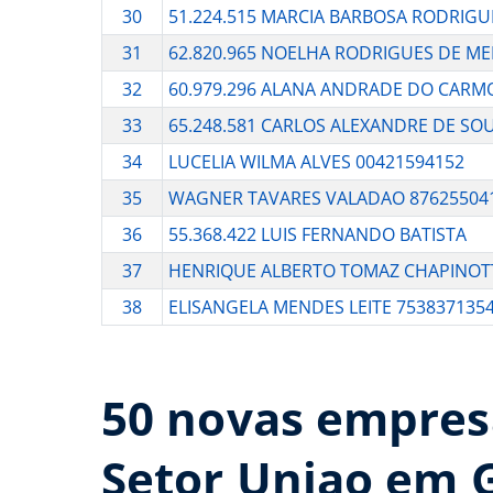
30
51.224.515 MARCIA BARBOSA RODRIGU
31
62.820.965 NOELHA RODRIGUES DE ME
32
60.979.296 ALANA ANDRADE DO CARM
33
65.248.581 CARLOS ALEXANDRE DE SOU
34
LUCELIA WILMA ALVES 00421594152
35
WAGNER TAVARES VALADAO 87625504
36
55.368.422 LUIS FERNANDO BATISTA
37
HENRIQUE ALBERTO TOMAZ CHAPINOTT
38
ELISANGELA MENDES LEITE 753837135
50 novas empres
Setor Uniao em 