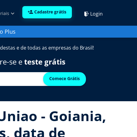
Cadastre grátis
Login
riais
o Plus
destas e de todas as empresas do Brasil!
re-se e
teste grátis
Comece Grátis
Uniao - Goiania,
s, data de