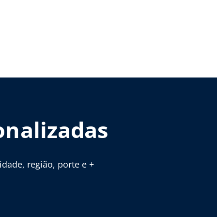
onalizadas
ade, região, porte e +