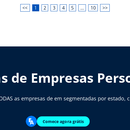
<<
1
2
3
4
5
…
10
>>
as de Empresas Pers
ODAS as empresas de em segmentadas por estado, cid
Comece agora grátis