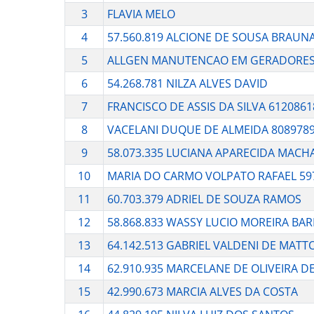
3
FLAVIA MELO
4
57.560.819 ALCIONE DE SOUSA BRAUN
5
ALLGEN MANUTENCAO EM GERADORE
6
54.268.781 NILZA ALVES DAVID
7
FRANCISCO DE ASSIS DA SILVA 612086
8
VACELANI DUQUE DE ALMEIDA 808978
9
58.073.335 LUCIANA APARECIDA MAC
10
MARIA DO CARMO VOLPATO RAFAEL 59
11
60.703.379 ADRIEL DE SOUZA RAMOS
12
58.868.833 WASSY LUCIO MOREIRA BAR
13
64.142.513 GABRIEL VALDENI DE MATT
14
62.910.935 MARCELANE DE OLIVEIRA DE
15
42.990.673 MARCIA ALVES DA COSTA