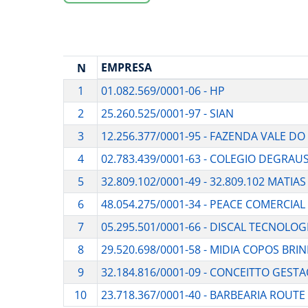
EMPRESA
N
1
01.082.569/0001-06 - HP
2
25.260.525/0001-97 - SIAN
3
12.256.377/0001-95 - FAZENDA VALE DO
4
02.783.439/0001-63 - COLEGIO DEGRAU
5
32.809.102/0001-49 - 32.809.102 MATI
6
48.054.275/0001-34 - PEACE COMERCIAL
7
05.295.501/0001-66 - DISCAL TECNOLOG
8
29.520.698/0001-58 - MIDIA COPOS BRI
9
32.184.816/0001-09 - CONCEITTO GEST
10
23.718.367/0001-40 - BARBEARIA ROUTE