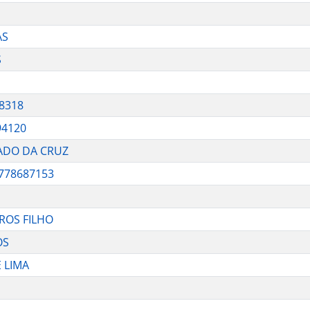
AS
S
18318
94120
HADO DA CRUZ
778687153
ROS FILHO
OS
 LIMA