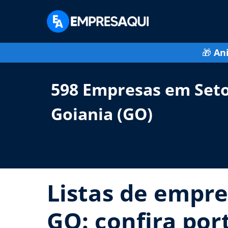
🎁
An
598 Empresas em Seto
Goiania (GO)
Listas de empre
GO: confira por