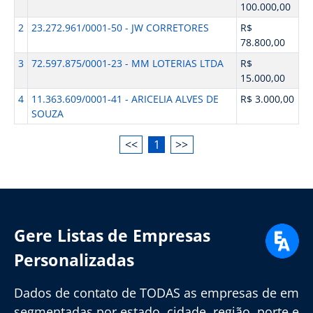
100.000,00
2
23.272.961/0001-50 - JW CORRETORES
R$
78.800,00
3
72.597.875/0001-23 - MM LOTERIAS LTDA
R$
15.000,00
4
11.363.609/0001-41 - ARICELIA ALVES DE
R$ 3.000,00
SOUZA
<<
1
>>
Gere Listas de Empresas
Personalizadas
Dados de contato de TODAS as empresas de em
segmentadas por estado, cidade, região, porte e