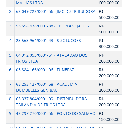
MALHAS LTDA
600.000,00
2
62.049.222/0001-56 - JMC DISTRIBUIDORA
R$
500.000,00
3
53.554.438/0001-88 - TEF PLANEJADOS
R$
500.000,00
4
23.563.964/0001-43 - S SOLUCOES
R$
300.000,00
5
64.912.053/0001-61 - ATACADAO DOS
R$
FRIOS LTDA
200.000,00
6
03.884.166/0001-06 - FUNEPAZ
R$
200.000,00
7
65.253.127/0001-68 - ACADEMIA
R$
DUMBBELLS GENIBAU
200.000,00
8
63.337.804/0001-09 - DISTRIBUIDORA
R$
TAILANDIA DE FRIOS LTDA
200.000,00
9
42.297.270/0001-56 - PONTO DO SALMAO
R$
150.000,00
10
51.344.902/0001-86 - F.P MEDICAMENTOS
R$