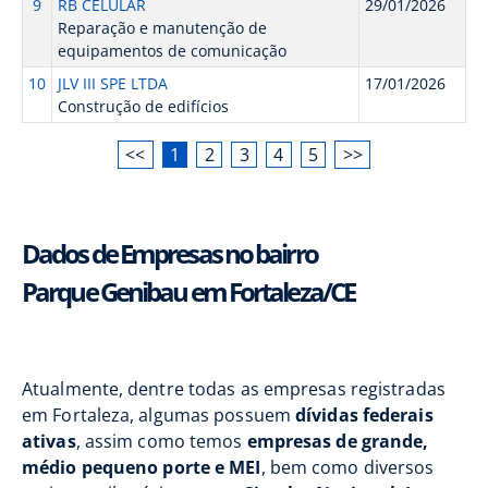
9
RB CELULAR
29/01/2026
Reparação e manutenção de
equipamentos de comunicação
10
JLV III SPE LTDA
17/01/2026
Construção de edifícios
<<
1
2
3
4
5
>>
Dados de Empresas no bairro
Parque Genibau em Fortaleza/CE
Atualmente, dentre todas as empresas registradas
em Fortaleza, algumas possuem
dívidas federais
ativas
, assim como temos
empresas de grande,
médio pequeno porte e MEI
, bem como diversos