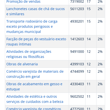
Promoção de vendas
7319002
17
2%
Lanchonetes casas de chá de sucos
5611203
15
2%
e similares
Transporte rodoviário de carga
4930201
15
2%
exceto produtos perigosos e
mudanças municipal
Facção de peças do vestuário exceto
1412603
14
2%
roupas íntimas
Atividades de organizações
9491000
12
2%
religiosas ou filosóficas
Obras de alvenaria
4399103
12
2%
Comércio varejista de materiais de
4744099
12
2%
construção em geral
Obras de acabamento em gesso e
4330403
11
2%
estuque
Atividades de estética e outros
9602502
11
2%
serviços de cuidados com a beleza
Comércio varejista de cosméticos
4772500
11
2%