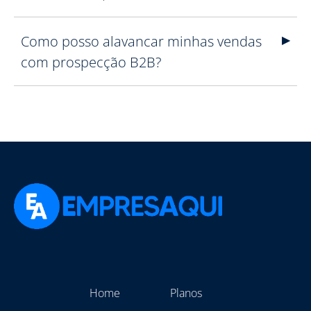
Como posso alavancar minhas vendas
com prospecção B2B?
Home
Planos