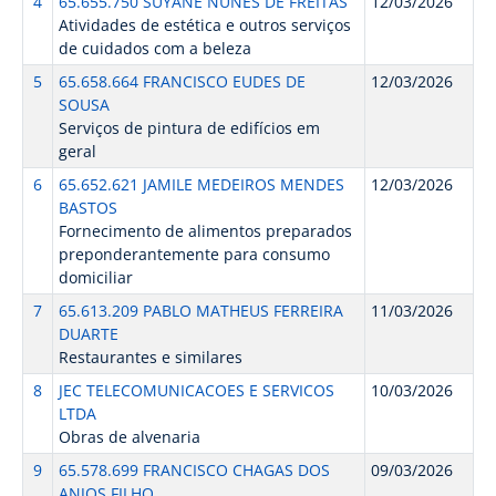
4
65.655.750 SUYANE NUNES DE FREITAS
12/03/2026
Atividades de estética e outros serviços
de cuidados com a beleza
5
65.658.664 FRANCISCO EUDES DE
12/03/2026
SOUSA
Serviços de pintura de edifícios em
geral
6
65.652.621 JAMILE MEDEIROS MENDES
12/03/2026
BASTOS
Fornecimento de alimentos preparados
preponderantemente para consumo
domiciliar
7
65.613.209 PABLO MATHEUS FERREIRA
11/03/2026
DUARTE
Restaurantes e similares
8
JEC TELECOMUNICACOES E SERVICOS
10/03/2026
LTDA
Obras de alvenaria
9
65.578.699 FRANCISCO CHAGAS DOS
09/03/2026
ANJOS FILHO