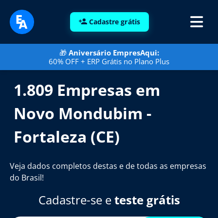
Cadastre grátis
🎁
Aniversário EmpresAqui:
60% OFF + ERP Grátis no Plano Plus
1.809 Empresas em
Novo Mondubim -
Fortaleza (CE)
Veja dados completos destas e de todas as empresas
do Brasil!
Cadastre-se e
teste grátis