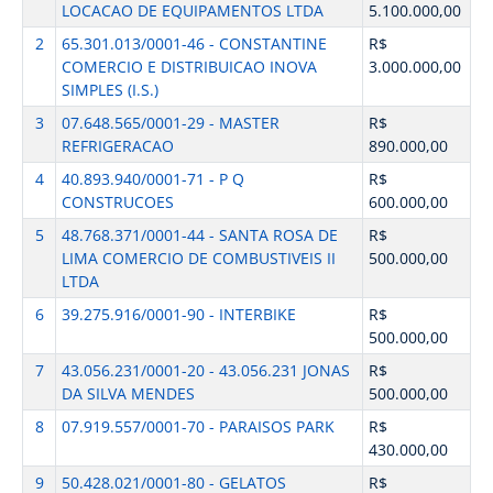
LOCACAO DE EQUIPAMENTOS LTDA
5.100.000,00
2
65.301.013/0001-46 - CONSTANTINE
R$
COMERCIO E DISTRIBUICAO INOVA
3.000.000,00
SIMPLES (I.S.)
3
07.648.565/0001-29 - MASTER
R$
REFRIGERACAO
890.000,00
4
40.893.940/0001-71 - P Q
R$
CONSTRUCOES
600.000,00
5
48.768.371/0001-44 - SANTA ROSA DE
R$
LIMA COMERCIO DE COMBUSTIVEIS II
500.000,00
LTDA
6
39.275.916/0001-90 - INTERBIKE
R$
500.000,00
7
43.056.231/0001-20 - 43.056.231 JONAS
R$
DA SILVA MENDES
500.000,00
8
07.919.557/0001-70 - PARAISOS PARK
R$
430.000,00
9
50.428.021/0001-80 - GELATOS
R$