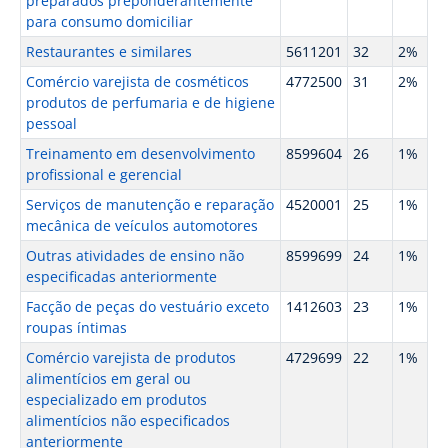
preparados preponderantemente
para consumo domiciliar
Restaurantes e similares
5611201
32
2%
Comércio varejista de cosméticos
4772500
31
2%
produtos de perfumaria e de higiene
pessoal
Treinamento em desenvolvimento
8599604
26
1%
profissional e gerencial
Serviços de manutenção e reparação
4520001
25
1%
mecânica de veículos automotores
Outras atividades de ensino não
8599699
24
1%
especificadas anteriormente
Facção de peças do vestuário exceto
1412603
23
1%
roupas íntimas
Comércio varejista de produtos
4729699
22
1%
alimentícios em geral ou
especializado em produtos
alimentícios não especificados
anteriormente