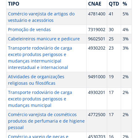
TIPO
CNAE
QTD
%
Comércio varejista de artigos do
4781400
41
5%
vestuário e acessórios
Promoção de vendas
7319002
30
4%
Cabeleireiros manicure e pedicure
9602501
25
3%
Transporte rodoviário de carga
4930202
23
3%
exceto produtos perigosos e
mudanças intermunicipal
interestadual e internacional
Atividades de organizações
9491000
19
2%
religiosas ou filosóficas
Transporte rodoviário de carga
4930201
17
2%
exceto produtos perigosos e
mudanças municipal
Comércio varejista de cosméticos
4772500
17
2%
produtos de perfumaria e de higiene
pessoal
Comércio a varejo de peças e
4530703
16
2%