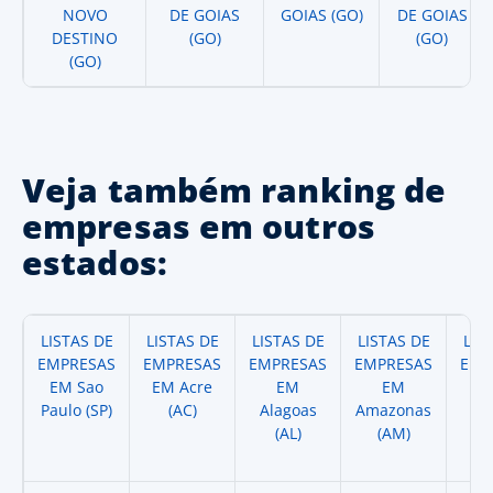
NOVO
DE GOIAS
GOIAS (GO)
DE GOIAS
DESTINO
(GO)
(GO)
(GO)
Veja também ranking de
empresas em outros
estados:
LISTAS DE
LISTAS DE
LISTAS DE
LISTAS DE
LIS
EMPRESAS
EMPRESAS
EMPRESAS
EMPRESAS
EMP
EM Sao
EM Acre
EM
EM
Paulo (SP)
(AC)
Alagoas
Amazonas
A
(AL)
(AM)
(