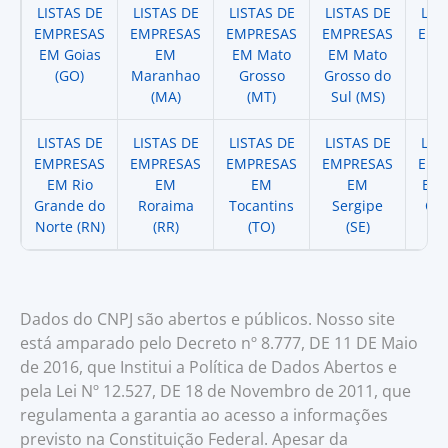
LISTAS DE
LISTAS DE
LISTAS DE
LISTAS DE
LIS
EMPRESAS
EMPRESAS
EMPRESAS
EMPRESAS
EMP
EM Goias
EM
EM Mato
EM Mato
EM
(GO)
Maranhao
Grosso
Grosso do
(
(MA)
(MT)
Sul (MS)
LISTAS DE
LISTAS DE
LISTAS DE
LISTAS DE
LIS
EMPRESAS
EMPRESAS
EMPRESAS
EMPRESAS
EMP
EM Rio
EM
EM
EM
EM 
Grande do
Roraima
Tocantins
Sergipe
Cat
Norte (RN)
(RR)
(TO)
(SE)
(
Dados do CNPJ são abertos e públicos. Nosso site
está amparado pelo Decreto nº 8.777, DE 11 DE Maio
de 2016, que Institui a Política de Dados Abertos e
pela Lei Nº 12.527, DE 18 de Novembro de 2011, que
regulamenta a garantia ao acesso a informações
previsto na Constituição Federal. Apesar da