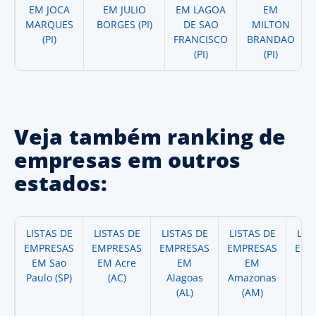
EM JOCA
EM JULIO
EM LAGOA
EM
MARQUES
BORGES (PI)
DE SAO
MILTON
(PI)
FRANCISCO
BRANDAO
(PI)
(PI)
Veja também ranking de
empresas em outros
estados:
LISTAS DE
LISTAS DE
LISTAS DE
LISTAS DE
LIS
EMPRESAS
EMPRESAS
EMPRESAS
EMPRESAS
EMP
EM Sao
EM Acre
EM
EM
Paulo (SP)
(AC)
Alagoas
Amazonas
A
(AL)
(AM)
(