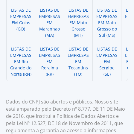
LISTAS DE
LISTAS DE
LISTAS DE
LISTAS DE
LIS
EMPRESAS
EMPRESAS
EMPRESAS
EMPRESAS
EMP
EM Goias
EM
EM Mato
EM Mato
EM
(GO)
Maranhao
Grosso
Grosso do
(
(MA)
(MT)
Sul (MS)
LISTAS DE
LISTAS DE
LISTAS DE
LISTAS DE
LIS
EMPRESAS
EMPRESAS
EMPRESAS
EMPRESAS
EMP
EM Rio
EM
EM
EM
EM 
Grande do
Roraima
Tocantins
Sergipe
Cat
Norte (RN)
(RR)
(TO)
(SE)
(
Dados do CNPJ são abertos e públicos. Nosso site
está amparado pelo Decreto nº 8.777, DE 11 DE Maio
de 2016, que Institui a Política de Dados Abertos e
pela Lei Nº 12.527, DE 18 de Novembro de 2011, que
regulamenta a garantia ao acesso a informações