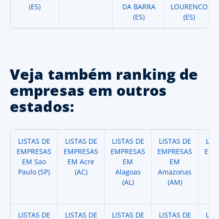
(ES)
DA BARRA
LOURENCO
(ES)
(ES)
Veja também ranking de
empresas em outros
estados:
LISTAS DE
LISTAS DE
LISTAS DE
LISTAS DE
LIS
EMPRESAS
EMPRESAS
EMPRESAS
EMPRESAS
EMP
EM Sao
EM Acre
EM
EM
Paulo (SP)
(AC)
Alagoas
Amazonas
A
(AL)
(AM)
(
LISTAS DE
LISTAS DE
LISTAS DE
LISTAS DE
LIS