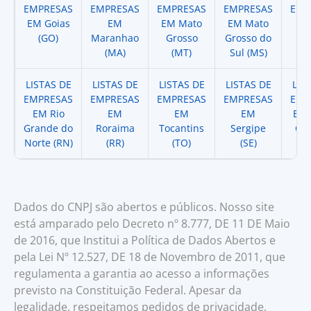
EMPRESAS
EMPRESAS
EMPRESAS
EMPRESAS
EMP
EM Goias
EM
EM Mato
EM Mato
EM
(GO)
Maranhao
Grosso
Grosso do
(
(MA)
(MT)
Sul (MS)
LISTAS DE
LISTAS DE
LISTAS DE
LISTAS DE
LIS
EMPRESAS
EMPRESAS
EMPRESAS
EMPRESAS
EMP
EM Rio
EM
EM
EM
EM 
Grande do
Roraima
Tocantins
Sergipe
Cat
Norte (RN)
(RR)
(TO)
(SE)
(
Dados do CNPJ são abertos e públicos. Nosso site
está amparado pelo Decreto nº 8.777, DE 11 DE Maio
de 2016, que Institui a Política de Dados Abertos e
pela Lei Nº 12.527, DE 18 de Novembro de 2011, que
regulamenta a garantia ao acesso a informações
previsto na Constituição Federal. Apesar da
legalidade, respeitamos pedidos de privacidade,