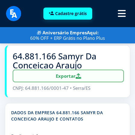
Cadastre grátis
🎁
Aniversário EmpresAqui:
60% OFF + ERP Grátis no Plano Plus
64.881.166 Samyr Da
Conceicao Araujo
Exportar
CNPJ: 64.881.166/0001-47 • Serra/ES
DADOS DA EMPRESA 64.881.166 SAMYR DA
CONCEICAO ARAUJO E CONTATOS