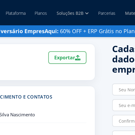
Plataforma
Planos
Soluções B2B
Parcerias
Mate
iversário EmpresAqui:
60% OFF + ERP Grátis no Plan
Cada
dado
Exportar
empr
SCIMENTO E CONTATOS
Silva Nascimento