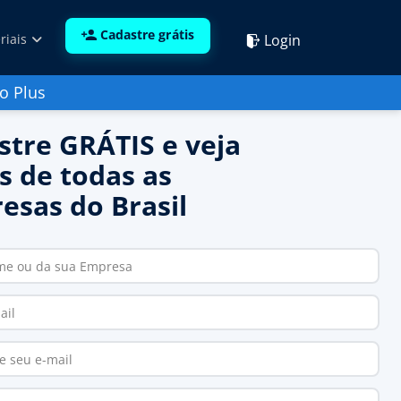
Cadastre grátis
Login
riais
o Plus
stre GRÁTIS e veja
s de todas as
esas do Brasil