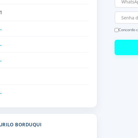
1
Concordo 
MURILO BORDUQUI