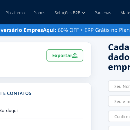
Plataforma
Planos
Soluções B2B
Parcerias
Mate
iversário EmpresAqui:
60% OFF + ERP Grátis no Plan
Cada
dado
Exportar
empr
I E CONTATOS
 Borduqui