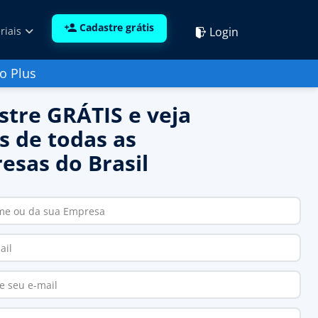
Cadastre grátis
Login
riais
o Plus
stre GRÁTIS e veja
s de todas as
esas do Brasil