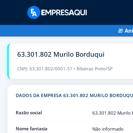
🎁
An
63.301.802 Murilo Borduqui
CNPJ: 63.301.802/0001-51 • Ribeirao Preto/SP
DADOS DA EMPRESA 63.301.802 MURILO BORDUQU
Razão social
63.301.802 Murilo
Nome fantasia
Não informado