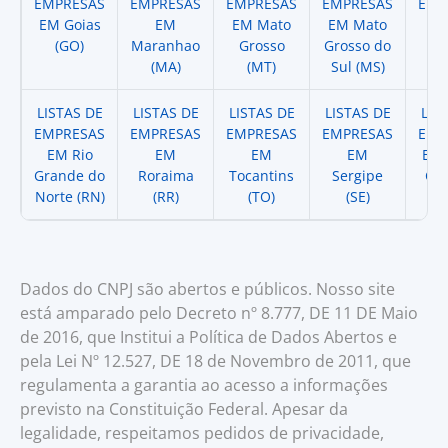
EMPRESAS
EMPRESAS
EMPRESAS
EMPRESAS
EMP
EM Goias
EM
EM Mato
EM Mato
EM
(GO)
Maranhao
Grosso
Grosso do
(
(MA)
(MT)
Sul (MS)
LISTAS DE
LISTAS DE
LISTAS DE
LISTAS DE
LIS
EMPRESAS
EMPRESAS
EMPRESAS
EMPRESAS
EMP
EM Rio
EM
EM
EM
EM 
Grande do
Roraima
Tocantins
Sergipe
Cat
Norte (RN)
(RR)
(TO)
(SE)
(
Dados do CNPJ são abertos e públicos. Nosso site
está amparado pelo Decreto nº 8.777, DE 11 DE Maio
de 2016, que Institui a Política de Dados Abertos e
pela Lei Nº 12.527, DE 18 de Novembro de 2011, que
regulamenta a garantia ao acesso a informações
previsto na Constituição Federal. Apesar da
legalidade, respeitamos pedidos de privacidade,