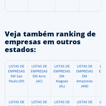
Veja também ranking de
empresas em outros
estados:
LISTAS DE
LISTAS DE
LISTAS DE
LISTAS DE
LIS
EMPRESAS
EMPRESAS
EMPRESAS
EMPRESAS
EMP
EM Sao
EM Acre
EM
EM
Paulo (SP)
(AC)
Alagoas
Amazonas
A
(AL)
(AM)
(
LISTAS DE
LISTAS DE
LISTAS DE
LISTAS DE
LIS