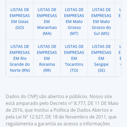
LISTAS DE
LISTAS DE
LISTAS DE
LISTAS DE
LIS
EMPRESAS
EMPRESAS
EMPRESAS
EMPRESAS
EMP
EM Goias
EM
EM Mato
EM Mato
EM
(GO)
Maranhao
Grosso
Grosso do
(
(MA)
(MT)
Sul (MS)
LISTAS DE
LISTAS DE
LISTAS DE
LISTAS DE
LIS
EMPRESAS
EMPRESAS
EMPRESAS
EMPRESAS
EMP
EM Rio
EM
EM
EM
EM 
Grande do
Roraima
Tocantins
Sergipe
Cat
Norte (RN)
(RR)
(TO)
(SE)
(
Dados do CNPJ são abertos e públicos. Nosso site
está amparado pelo Decreto nº 8.777, DE 11 DE Maio
de 2016, que Institui a Política de Dados Abertos e
pela Lei Nº 12.527, DE 18 de Novembro de 2011, que
regulamenta a garantia ao acesso a informações