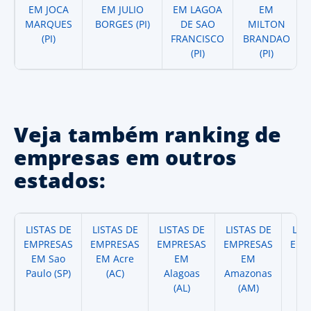
EM JOCA
EM JULIO
EM LAGOA
EM
MARQUES
BORGES (PI)
DE SAO
MILTON
(PI)
FRANCISCO
BRANDAO
(PI)
(PI)
Veja também ranking de
empresas em outros
estados:
LISTAS DE
LISTAS DE
LISTAS DE
LISTAS DE
LIS
EMPRESAS
EMPRESAS
EMPRESAS
EMPRESAS
EMP
EM Sao
EM Acre
EM
EM
Paulo (SP)
(AC)
Alagoas
Amazonas
A
(AL)
(AM)
(