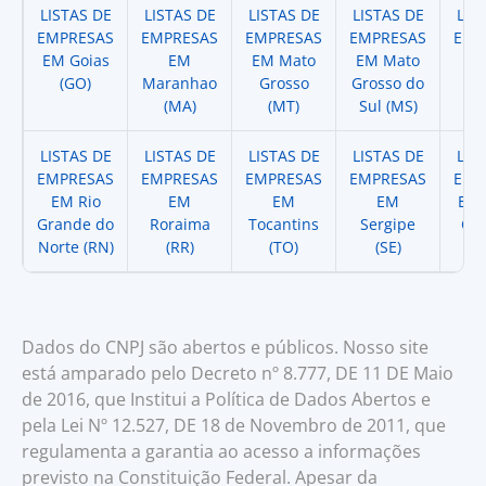
LISTAS DE
LISTAS DE
LISTAS DE
LISTAS DE
LIS
EMPRESAS
EMPRESAS
EMPRESAS
EMPRESAS
EMP
EM Goias
EM
EM Mato
EM Mato
EM
(GO)
Maranhao
Grosso
Grosso do
(
(MA)
(MT)
Sul (MS)
LISTAS DE
LISTAS DE
LISTAS DE
LISTAS DE
LIS
EMPRESAS
EMPRESAS
EMPRESAS
EMPRESAS
EMP
EM Rio
EM
EM
EM
EM 
Grande do
Roraima
Tocantins
Sergipe
Cat
Norte (RN)
(RR)
(TO)
(SE)
(
Dados do CNPJ são abertos e públicos. Nosso site
está amparado pelo Decreto nº 8.777, DE 11 DE Maio
de 2016, que Institui a Política de Dados Abertos e
pela Lei Nº 12.527, DE 18 de Novembro de 2011, que
regulamenta a garantia ao acesso a informações
previsto na Constituição Federal. Apesar da