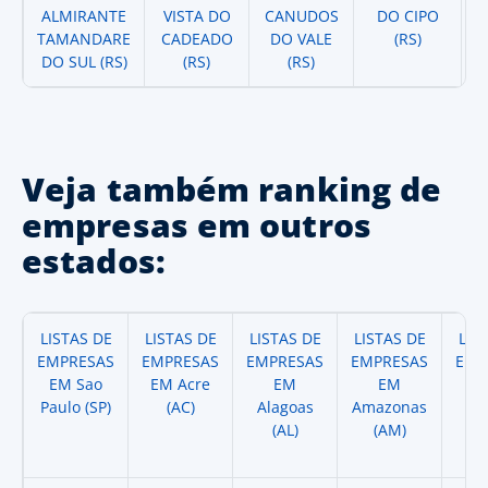
ALMIRANTE
VISTA DO
CANUDOS
DO CIPO
TAMANDARE
CADEADO
DO VALE
(RS)
DO SUL (RS)
(RS)
(RS)
Veja também ranking de
empresas em outros
estados:
LISTAS DE
LISTAS DE
LISTAS DE
LISTAS DE
LIS
EMPRESAS
EMPRESAS
EMPRESAS
EMPRESAS
EMP
EM Sao
EM Acre
EM
EM
Paulo (SP)
(AC)
Alagoas
Amazonas
A
(AL)
(AM)
(