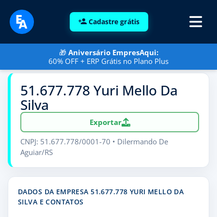
Cadastre grátis
🎁
Aniversário EmpresAqui:
60% OFF + ERP Grátis no Plano Plus
51.677.778 Yuri Mello Da
Silva
Exportar
CNPJ: 51.677.778/0001-70 • Dilermando De
Aguiar/RS
DADOS DA EMPRESA 51.677.778 YURI MELLO DA
SILVA E CONTATOS