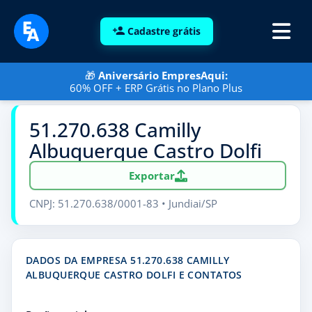
Cadastre grátis
🎁
Aniversário EmpresAqui:
60% OFF + ERP Grátis no Plano Plus
51.270.638 Camilly
Albuquerque Castro Dolfi
Exportar
CNPJ: 51.270.638/0001-83 • Jundiai/SP
DADOS DA EMPRESA 51.270.638 CAMILLY
ALBUQUERQUE CASTRO DOLFI E CONTATOS