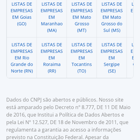
LISTAS DE
LISTAS DE
LISTAS DE
LISTAS DE
LIS
EMPRESAS
EMPRESAS
EMPRESAS
EMPRESAS
EMP
EM Goias
EM
EM Mato
EM Mato
EM
(GO)
Maranhao
Grosso
Grosso do
(
(MA)
(MT)
Sul (MS)
LISTAS DE
LISTAS DE
LISTAS DE
LISTAS DE
LIS
EMPRESAS
EMPRESAS
EMPRESAS
EMPRESAS
EMP
EM Rio
EM
EM
EM
EM 
Grande do
Roraima
Tocantins
Sergipe
Cat
Norte (RN)
(RR)
(TO)
(SE)
(
Dados do CNPJ são abertos e públicos. Nosso site
está amparado pelo Decreto nº 8.777, DE 11 DE Maio
de 2016, que Institui a Política de Dados Abertos e
pela Lei Nº 12.527, DE 18 de Novembro de 2011, que
regulamenta a garantia ao acesso a informações
previsto na Constituição Federal. Apesar da